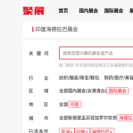
首页
国内展会
国际展会
印度海德拉巴展会
关键词
热门城市:
东京
迪拜
胡志明
法兰克福
莫斯科
圣
纺织/服装/珠宝/鞋包
制药/医疗/美
行业
区域
全部
国内展会(含港澳台)
国际展会
地区
全部
印度
全部
新德里
孟买
班加罗尔
钦奈
海德拉
城市
已选条件
亚洲
×
印度
×
海德拉巴
×