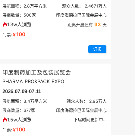
展览面积：
2.8
万平方米
观众人数：
2.4671万
人
展商数量：
500
家
印度海德拉巴国际会展中心
1.3w人浏览
33
距离开展还有
天
100
门票:
￥
订阅
印度制药加工及包装展览会
PHARMA PRO&PACK EXPO
2026.07.09-07.11
展览面积：
3.4
万平方米
观众人数：
2.95万
人
展商数量：
677
家
印度海德拉巴国际会展中心
1.5w人浏览
下届时间更新中...
100
门票:
￥