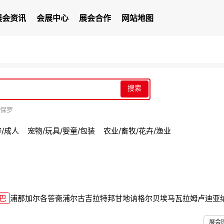
展会资讯
会展中心
展会合作
网站地图
搜索
保罗
容/成人
宠物/玩具/婴童/包装
农业/畜牧/花卉/渔业
巴
浦那
加尔各答
斋浦尔
古吉拉特邦
甘地讷格尔
贝埃马瓦拉姆
卢迪亚
展会