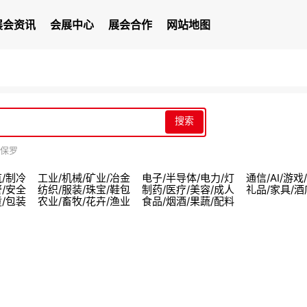
展会资讯
会展中心
展会合作
网站地图
搜索
保罗
筑/制冷
工业/机械/矿业/冶金
电子/半导体/电力/灯
通信/AI/游
警/安全
纺织/服装/珠宝/鞋包
制药/医疗/美容/成人
礼品/家具/酒
童/包装
农业/畜牧/花卉/渔业
食品/烟酒/果蔬/配料