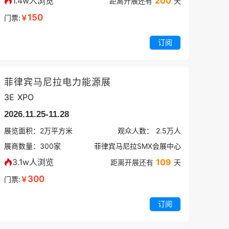
1.4w人浏览
200
距离开展还有
天
150
门票:
￥
订阅
菲律宾马尼拉电力能源展
3E XPO
2026.11.25-11.28
展览面积：
2
万平方米
观众人数：
2.5万
人
展商数量：
300
家
菲律宾马尼拉SMX会展中心
3.1w人浏览
109
距离开展还有
天
300
门票:
￥
订阅