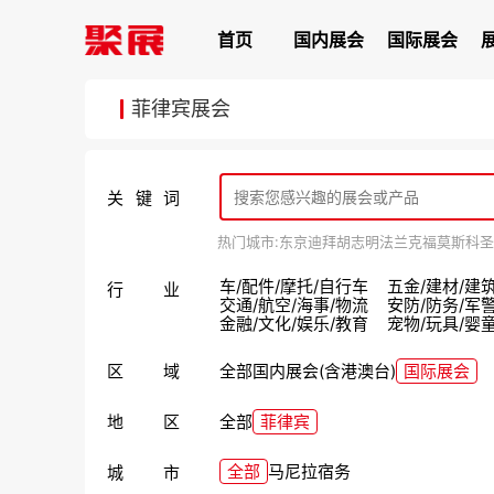
首页
国内展会
国际展会
菲律宾展会
关键词
热门城市:
东京
迪拜
胡志明
法兰克福
莫斯科
圣
车/配件/摩托/自行车
五金/建材/建
行业
交通/航空/海事/物流
安防/防务/军
金融/文化/娱乐/教育
宠物/玩具/婴
区域
全部
国内展会(含港澳台)
国际展会
地区
全部
菲律宾
全部
马尼拉
‌‌宿务
城市