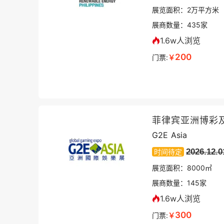
展览面积：
2
万平方米
展商数量：
435
家
1.6w人浏览
200
门票:
￥
菲律宾亚洲博彩
G2E Asia
2026.12.0
时间待定
展览面积：
8000㎡
展商数量：
145
家
1.6w人浏览
300
门票:
￥