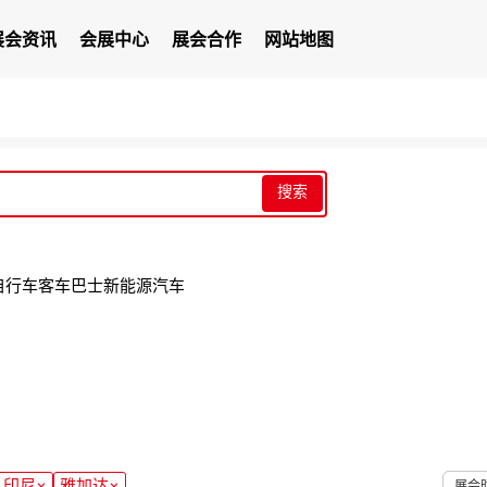
展会资讯
会展中心
展会合作
网站地图
搜索
自行车
客车巴士
新能源汽车
印尼
×
雅加达
×
展会