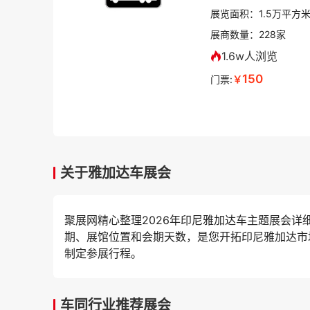
展览面积：
1.5
万平方
展商数量：
228
家
1.6w人浏览
150
门票:
￥
关于雅加达车展会
聚展网精心整理2026年印尼雅加达车主题展会
期、展馆位置和会期天数，是您开拓印尼雅加达市
制定参展行程。
车同行业推荐展会