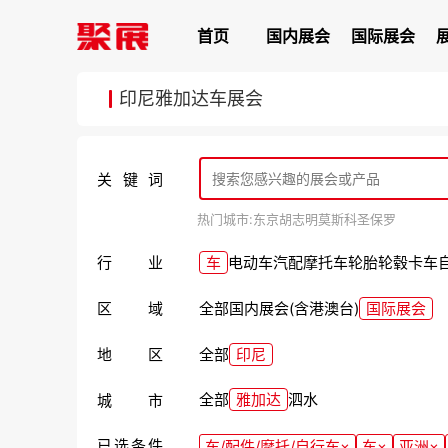
首页
国内展会
国际展会
印尼雅加达车展会
关键词
热门城市:
东京
胡志明
莫斯科
圣保罗
行业
车
电动车
汽配
摩托车
轮胎轮毂
卡车
区域
全部
国内展会(含港澳台)
国际展会
地区
全部
印尼
全部
雅加达
泗水
城市
已选条件
车/配件/摩托/自行车
×
车
×
亚洲
×