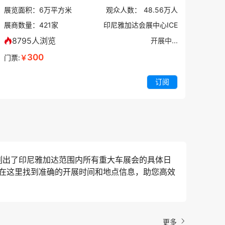
展览面积：
6
万平方米
观众人数：
48.56万
人
展商数量：
421
家
印尼雅加达会展中心ICE
8795人浏览
开展中...
300
门票:
￥
订阅
列出了印尼雅加达范围内所有重大车展会的具体日
在这里找到准确的开展时间和地点信息，助您高效
更多