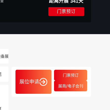
距离开展
341
天
数量
门票预订
装备展览会
2027.07.14-07.16
览
门票预订
展位申请
展商/电子会刊
览