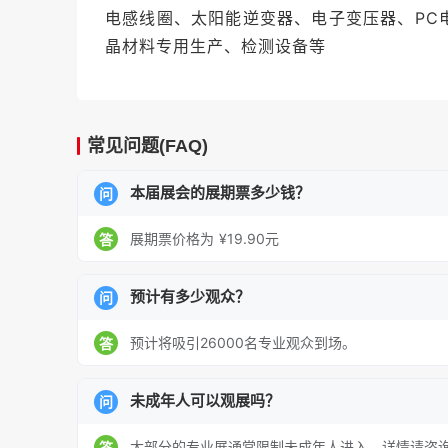
电感线圈、太阳能逆变器、电子变压器、PC
晶材料专用生产、检测设备等
常见问题(FAQ)
本届展会的展期票多少钱？
问
展期票价格为 ¥19.90元
答
预计有多少观众？
问
预计将吸引26000名专业观众到场。
答
未成年人可以观展吗？
问
大部分的专业展通常限制未成年人进入，详情请咨
答