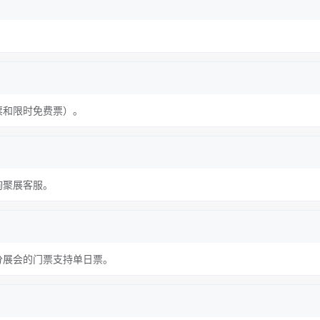
票和限时免费票）。
询聚展客服。
分展会的门票支持单日票。