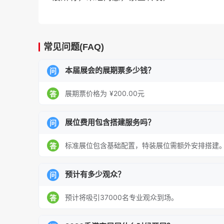
常见问题(FAQ)
本届展会的展期票多少钱？
问
展期票价格为 ¥200.00元
答
展位费用包含搭建服务吗？
问
标准展位包含基础配置，特装展位需额外安排搭建
答
预计有多少观众？
问
预计将吸引37000名专业观众到场。
答