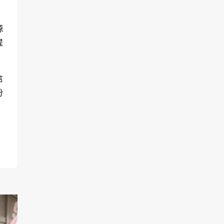
源
提
信
份
、