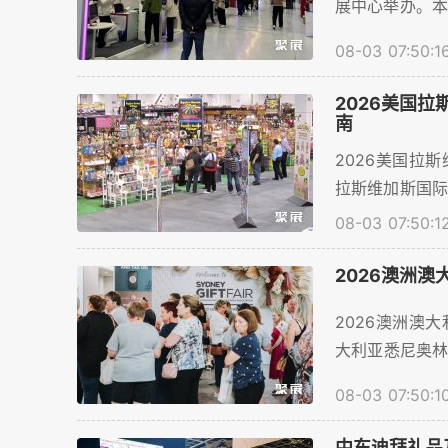
展中心举办。本
计将超过450
08-03 07:50:1
商顺利预订展位
2026美国
南
2026美国拉斯
拉斯维加斯国际
方米，展商数量
08-03 07:50:1
帮助礼品行业
等服务。。...
2026澳洲
2026澳洲澳大
大利亚悉尼奥
达到35000㎡
08-03 07:50:1
观众到场。为
价格、展位预订等
中东迪拜礼品