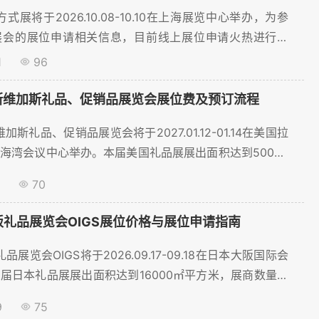
方式展将于2026.10.08-10.10在上海展览中心举办，为参
展会的展位申请相关信息，目前线上展位申请火热进行中
1
96
拉斯维加斯礼品、促销品展览会展位费及预订流程
加斯礼品、促销品展览会将于2027.01.12-01.14在美国拉
海湾会议中心举办。本届美国礼品展展出面积达到50000
数量预计将超过1605家，将吸引超过65000名观众到
70
礼品行业参展商顺利预订展位，聚展网为您提供展位价格、
。...
阪礼品展览会OIGS展位价格与展位申请指南
品展览会OIGS将于2026.09.17-09.18在日本大阪国际会
届日本礼品展展出面积达到16000㎡平方米，展商数量预
家，将吸引超过21846名观众到场。为了帮助礼品行业参展
9
75
，聚展网为您提供展位价格、展位预订等服务。。...