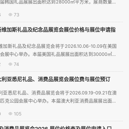
届韩国礼品展展出面积达到28000㎡平方米，展商数量预
家，将吸引超过20846名观众到场。为了帮助礼品行业参展
6
73
，聚展网为您提供展位价格、展位预订等服务。。...
拉斯维加斯礼品及纪念品展览会展位价格与展位申请指
维加斯礼品及纪念品展览会将于2026.10.06-10.09在美国
会展中心举办。本届美国礼品展展出面积达到30000㎡平
预计将超过570家，将吸引超过38500名观众到场。为了
2
74
参展商顺利预订展位，聚展网为您提供展位价格、展位预订
澳大利亚悉尼礼品、消费品展览会展位费与展位预订
利亚悉尼礼品、消费品展览会将于2026.09.19-09.21在澳
林匹克公园会展中心举办。本届澳大利亚消费品展展出面积
平方米，展商数量预计将超过800家，将吸引超过30948名
0
105
了帮助礼品行业参展商顺利预订展位，聚展网为您提供展位
服务。。...
及消费品展览会2026 展位价格查及展位申请入口