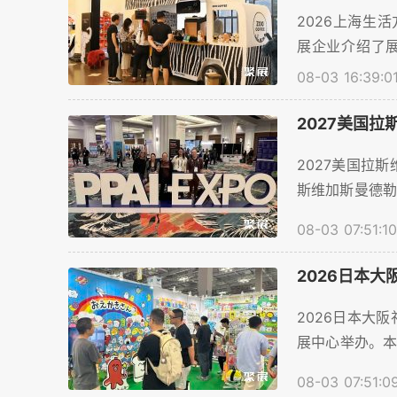
2026上海生活
展企业介绍了
~。...
08-03 16:39:0
2027美国
2027美国拉斯维
斯维加斯曼德勒
㎡平方米，展商
08-03 07:51:10
场。为了帮助
展位预订等服务。
2026日本大
2026日本大阪礼
展中心举办。本
计将超过364
08-03 07:51:0
商顺利预订展位