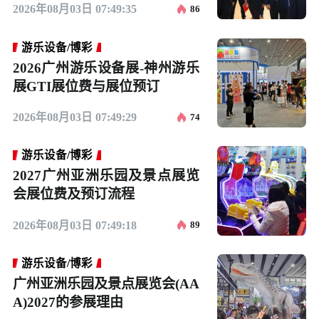
2026年08月03日 07:49:35
86
游乐设备/博彩
2026广州游乐设备展-神州游乐
展GTI展位费与展位预订
2026年08月03日 07:49:29
74
游乐设备/博彩
2027广州亚洲乐园及景点展览
会展位费及预订流程
2026年08月03日 07:49:18
89
游乐设备/博彩
广州亚洲乐园及景点展览会(AA
A)2027的参展理由