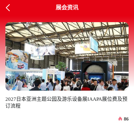

展会资讯
2027日本亚洲主题公园及游乐设备展IAAPA展位费及预
2
订流程
位
86