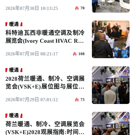
27举办时间与地点
2026年07月30日 10:13:25
70
暖通
科特迪瓦西非暖通空调及制冷
展览会(Ivory Coast HVAC R &
amp; Water Expo)2027逛展指
2026年07月30日 08:21:17
108
南：时间地点/门票价格
暖通
2028荷兰暖通、制冷、空调展
览会(VSK+E)展位图与展位申
请
2026年07月29日 07:01:12
75
暖通
荷兰暖通、制冷、空调展览会
(VSK+E)2028观展指南:时间地