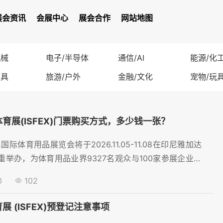
展会资讯
会展中心
展会合作
网站地图
机械
电子/半导体
通信/AI
能源/化
家具
旅游/户外
金融/文化
宠物/玩
体育展(ISFEX)门票购买方式，多少钱一张？
际体育用品展览会将于2026.11.05-11.08在印尼雅加达
隆重举办，为体育用品业界9327名观众与100家参展企业提
平台，目前线上门票申请，门票购买火热进行中~...
0
102
展 (ISFEX)预登记注意事项