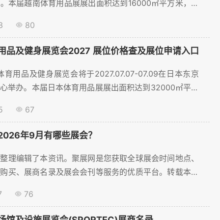
。本届越南体育用品展展出面积达到16000㎡平方米，展
过350家，将吸引超过10000名观众到场。为了帮助体育
3
80
商顺利预订展位，聚展网为您提供展位价格、展位预订等服
用品及健身展览会2027 展位价格查及展位申请入口
体育用品及健身展览会将于2027.07.07-07.09在日本东京
心举办。本届日本体育用品展展出面积达到32000㎡平方
计将超过1000家，将吸引超过55000名观众到场。为了
5
67
行业参展商顺利预订展位，聚展网为您提供展位价格、展位
.
2026年9月有哪些展会？
员整理编辑了本资讯。聚展网是您获取全球展会时间地点、
票购买、展商名录及展会会刊等服务的优质平台。转载本资
聚展网。 北京市...
7
76
馆及设施展览会(SPORTEC)展商名录