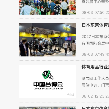
贡会展中心举办
商数量预计将超
08-03 07:50:2
用品行业参展
务。。...
日本东京体育
2027日本东京
有明国际会展中
米，展商数量预
08-03 07:49:4
帮助体育用品
预订等服务。。..
体育用品行业
聚展网工作人
展位申请、门
讯时，请注明来源
08-02 12:23:2
日本东京体育场