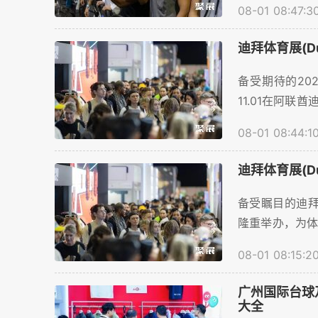
08-01 08:47:3
迪拜体育展(Dub
备受期待的202
11.01在阿
交流平台，线上
08-01 08:44:1
迪拜体育展(Du
备受瞩目的迪拜体
隆重举办，为体
举办时间表地点等
08-01 08:15:2
广州国际台球
大全