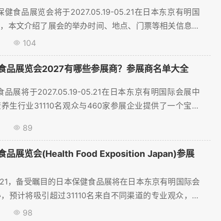
保健食品展览会将于2027.05.19-05.21在日本东京有明国
办，本文介绍了展会的举办时间、地点、门票等相关信息，
订展位火热进行中~...
1
104
食品展览会2027有哪些参展商？参展商名单大全
食品展将于2027.05.19-05.21在日本东京有明国际会展中
养生行业31110名观众与460家参展企业提供了一个宝贵
展网提供展商名录查询，展商名录购买服务。...
1
89
览会(Health Food Exposition Japan)参展
19-05.21，备受瞩目的日本保健食品展将在日本东京有明国际会
，预计将吸引超过31110名来自不同渠道的专业观众，展
过460家，展出面积达到20000㎡平方米，为健康养生企
1
98