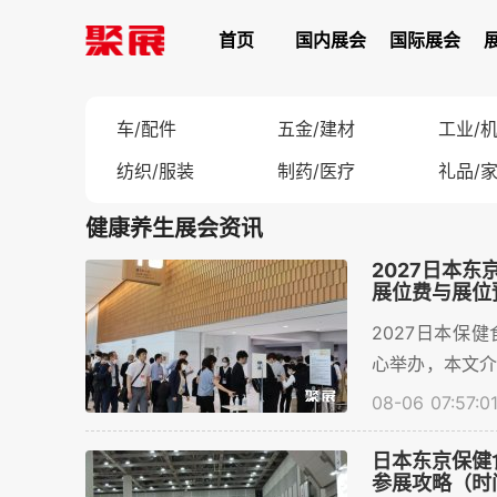
首页
国内展会
国际展会
车/配件
五金/建材
工业/
纺织/服装
制药/医疗
礼品/
健康养生展会资讯
2027日本东京保
展位费与展位
2027日本保健
心举办，本文
~...
08-06 07:57:0
日本东京保健食品展
参展攻略（时