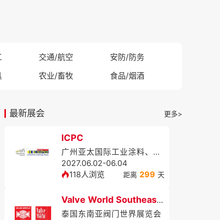
工
交通/航空
安防/防务
具
农业/畜牧
食品/烟酒
最新展会
更多>
ICPC
广州亚太国际工业涂料、粉末涂料与涂装展览会
2027.06.02-06.04
118人浏览
299
距离
天
Valve World Southeast Asia Expo
泰国东南亚阀门世界展览会