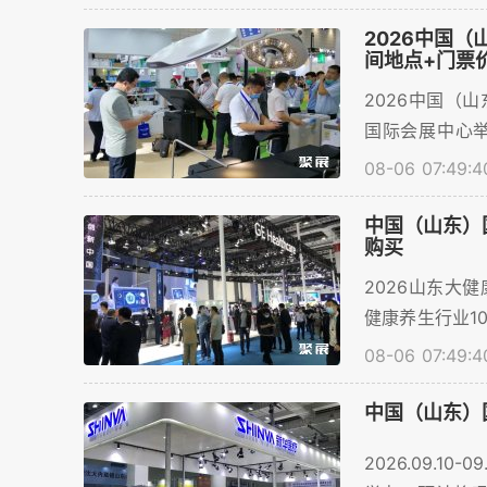
业提供了一个
并详解展商名录
2026中国（
间地点+门票
2026中国（山
国际会展中心
息，目前门票购
08-06 07:49:4
中国（山东）
购买
2026山东大健
健康养生行业1
台，聚展网提供
08-06 07:49:4
中国（山东）国
2026.09.