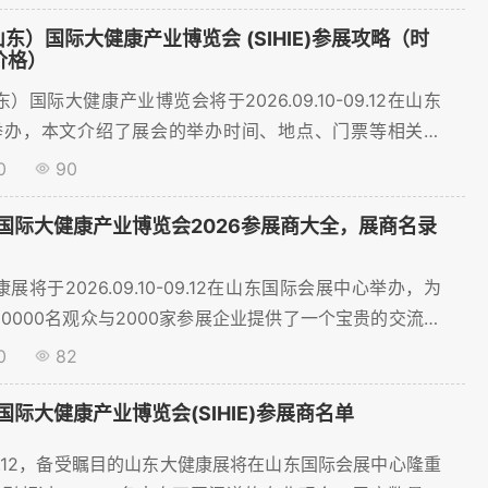
开放和高效的交流平台。本文将为您梳理重点参展商名单，
的获取流程，助您高效对接行业资源！...
山东）国际大健康产业博览会 (SIHIE)参展攻略（时
价格）
东）国际大健康产业博览会将于2026.09.10-09.12在山东
举办，本文介绍了展会的举办时间、地点、门票等相关信
买、预订展位火热进行中~...
0
90
国际大健康产业博览会2026参展商大全，展商名录
康展将于2026.09.10-09.12在山东国际会展中心举办，为
00000名观众与2000家参展企业提供了一个宝贵的交流平
展商名录查询，展商名录购买服务。...
0
82
际大健康产业博览会(SIHIE)参展商名单
10-09.12，备受瞩目的山东大健康展将在山东国际会展中心隆重