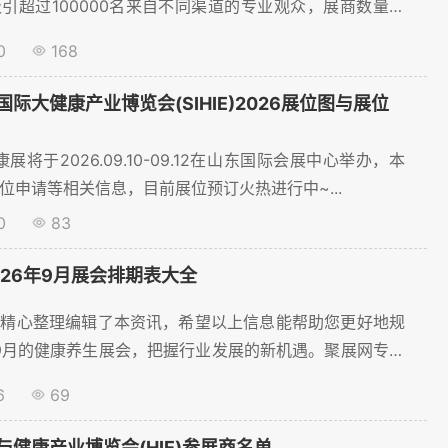
引超过100000名来自不同渠道的专业观众，展商数量预
0家，展出面积达到80000㎡平方米，为健康养生企业提供
0
168
高效的交流平台。本文将为您梳理重点参展商名单，并详解
流程，助您高效对接行业资源！...
际大健康产业博览会(SIHIE)2026展位图与展位
康展将于2026.09.10-09.12在山东国际会展中心举办，本
位申请等相关信息，目前展位预订火热进行中~...
0
83
026年9月展会排期表大全
员精心整理编辑了本资讯，希望以上信息能帮助您更好地规
年9月的健康养生展会，把握行业发展的新机遇。聚展网专注
时间地点、展...
6
69
健康产业博览会(HIE)参展商名单