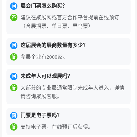
定身份证信息，国外观众办理需实名制绑定护
展会门票怎么购买？
问
照信息，港澳台观众门票登记需实名制绑定港
建议在聚展网或官方合作平台提前在线预订
答
澳台通行证，现场刷身份证验证入场或出示电
（含展期票、单日票、早鸟票）
子门票二维码刷码入场。
上海国际清洁技术与设备博览会的展商名录、
这届展会的展商数量有多少？
问
参展商名单部分如下:城市之光（深圳）无人驾
参展企业有2000家。
答
驶有限公司、北京鑫华鸿大工贸有限公司、郑
州市洁星力清洗日化有限公司、苏州挚途科技
未成年人可以观展吗？
问
有限公司、鹤山市菏福曼清洁用品有限公司
等。2027年展会预计汇聚500余家参展企业，
大部分的专业展通常限制未成年人进入，详情
答
请咨询聚展客服。
如需获取完整展商名录（含展位号、联系方
式），可通过展会官网或聚展网咨询获取。
CCE上海清洁展的参展理由
门票是电子票吗？
问
支持电子票，在线预订后获得。
答
亚洲清洁行业风向标
：始于2002年，经过二十余