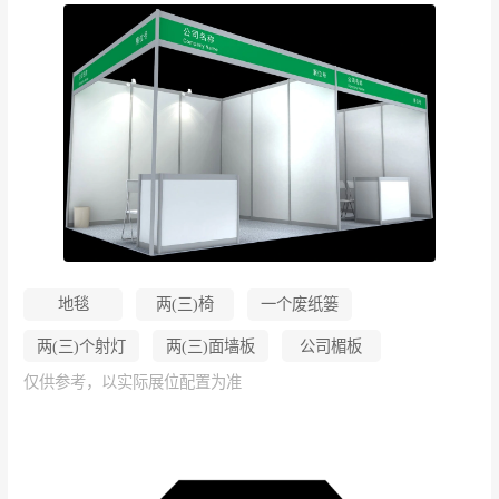
地毯
两(三)椅
一个废纸篓
两(三)个射灯
两(三)面墙板
公司楣板
仅供参考，以实际展位配置为准