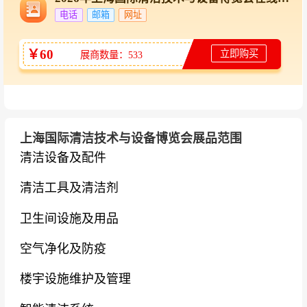
化、技术水平智能化主题，通过展会与高端论坛
电话
邮箱
网址
深度融合，为行业搭建集前沿技术发布、实践案
￥60
立即购买
例分享、商业合作洽谈于一体的国际专业平台。
展商数量：533
国际化出海加速器
：通过数据库直邮、社媒传
播、新闻分发、ISSA全球联动、买家配对、海外
合作网络的全矩阵协同作战，CCE不仅是展示平
上海国际清洁技术与设备博览会展品范围
台，更是企业开拓国际市场的战略跳板与品牌出
清洁设备及配件
海的加速器。展会持续深化全球市场战略，助力
清洁工具及清洁剂
中国清洁企业高效链接全球核心买家群体。
卫生间设施及用品
知名展商
空气净化及防疫
清洁设备：
坦能、哈高、力奇、COMET柯盟、寺
本、Interpump、斯蒂尔、凯驰、高仙、橙犀、国
楼宇设施维护及管理
邦、特沃斯、洁驰、博硕、南博、永力、梁玉