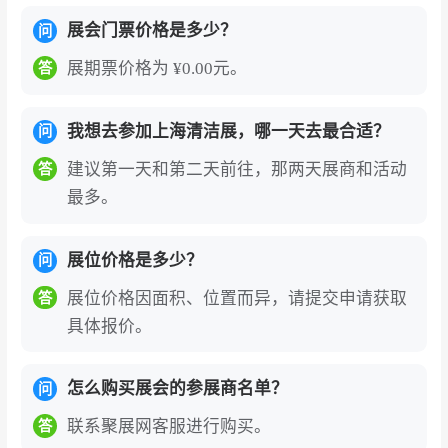
年的积累与发展，牢固奠定了亚洲清洁行业旗舰
展会门票价格是多少？
问
展的地位。展会依托ISSA国际清洁卫生行业协
会、中国旅游饭店业协会等权威机构联合主办，
展期票价格为 ¥0.00元。
答
汇聚数千家国内外领军企业及数十万专业观众，
是企业展示实力、引领行业趋势的核心平台。
我想去参加上海清洁展，哪一天去最合适？
问
全产业链一站式覆盖
：展品完整覆盖清洁设备及
建议第一天和第二天前往，那两天展商和活动
答
最多。
配件、智能清洁系统、清洁工具及清洁剂、洗涤
设备及用品、卫生间设施、环卫设施及用品、室
内环境技术与设备、楼宇设施维护及物业管理等
展位价格是多少？
问
八大核心板块，并特设智慧清洁、公共厕所设
展位价格因面积、位置而异，请提交申请获取
答
施、高压清洗、电池等特色展区，从基础清洁到
具体报价。
智慧运维，精准对接酒店、医院、学校、办公楼
宇、市政环卫、工业工厂等全场景采购需求。
怎么购买展会的参展商名单？
问
智慧清洁前沿阵地
：上海清洁展聚焦人工智能与
联系聚展网客服进行购买。
答