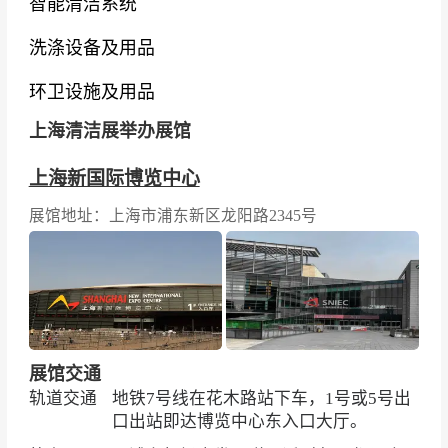
智能清洁系统
玺、安润兔
洗涤设备及用品
智能清洁：
高仙、辉煌智行、蜗小白、深兰、普
渡、有鹿、霞智、新松、智元、擎朗、云象、智
环卫设施及用品
行者
上海清洁展举办展馆
清洁剂、化学品与卫生设施：
泰华施、艺康、拉
上海新国际博览中心
瓦、特耐适、乐柏美、雨森、树派、洁宜佳、安
度斯、阿诺玛、百宜安、联科硕、创点、瑞沃
展馆地址：上海市浦东新区龙阳路2345号
环卫与高压清洗：
中远重科、哈高、英士德、辰
龙、古斯万、派赛特、COMET柯盟、Interpum
p、斯蒂尔、百德、绝特、宇洁
洗涤与纺织品护理：
简森、凯尼基莎、伊莱克
展馆交通
斯、百强、海狮、威士、川岛、日光、新之联、
轨道交通
地铁7号线在花木路站下车，1号或5号出
口出站即达博览中心东入口大厅。
三幸社