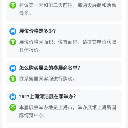
人性化服务”，探索城市公共空间品质升级新路
建议第一天和第二天前往，那两天展商和活动
答
径。
最多。
目前，力奇、科沃斯、普渡、擎朗、新松、亿
力、白云、百汰、格兰高等众多行业头部品牌已
展位价格是多少？
问
确认参展，覆盖设备、机器人、系统解决方案等
展位价格因面积、位置而异，请提交申请获取
答
核心领域。
具体报价。
依托ISSA全球资源网络，
上海国际清洁技术与设
怎么购买展会的参展商名单？
问
备博览会（
CCE）将全面升级国际化战略，通过
精准EDM营销、VIP买家团配对、海外社媒矩阵
联系聚展网客服进行购买。
答
及全球新闻发布，构建“展示+对接+传播”三位一
体的国际通路，助力中国清洁品牌高效链接全球
2027上海清洁展在哪举办？
问
市场。
本届展会举办地是上海市，举办展馆上海新国
答
上海国际清洁技术与设备博览会门票为电子门
际博览中心。
票，中国国内观众线上预登记办理需实名制绑