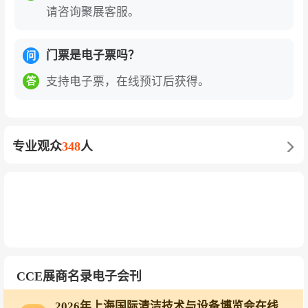
系列活动，涵盖清洗保洁发展论坛、医疗环境改
请咨询聚展客服。
善与医院后勤管理论坛、城市环境卫生高峰论
坛、物业创新者论坛、世界洗涤业大会等数十场
门票是电子票吗？
问
专业论坛，汇聚全球行业专家与企业领袖，分享
支持电子票，在线预订后获得。
答
前沿洞见与实战经验。清洁技能大赛、空调清洗
竞赛、空气治理比赛等多场赛事同期举行，提升
行业服务品质与专业水平，推动清洁服务向专业
专业观众
348
人
化、标准化发展。
特色展区精准对接
：与上海洗染业行业协会及多
地洗涤行业协会联手打造上海国际洗涤设备与技
术展览会，邀请全国各地洗涤行业协会、洗涤工
厂、酒店管理公司、医疗养护机构等终端资源，
同期举办世界洗涤业大会、商业洗涤论坛等系列
CCE展商名录电子会刊
活动。与上海市公共厕所协会共同推出公共厕所
设施展区，围绕设计理念现代化、管理服务人性
2026年上海国际清洁技术与设备博览会在线展商名录