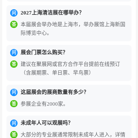
清洁技术深度融合，荟萃国内外著名商用清洁机
器人品牌及产业链上下游核心配件厂商，从电源
2027上海清洁展在哪举办？
问
电池、激光雷达到智能控制系统，共同构建完整
本届展会举办地是上海市，举办展馆上海新国
答
的机器人生态。无人外墙清洗机器人等创新成果
际博览中心。
集中亮相，颠覆传统高危作业模式，直观呈现科
技赋能下的未来清洁新图景。
展会门票怎么购买？
问
全球资源链接双引擎
：作为ISSA全球展会组合的
建议在聚展网或官方合作平台提前在线预订
答
重要成员，全面接入其遍布北美、欧洲、中东、
（含展期票、单日票、早鸟票）
亚太等地区的顶级行业资源网络。通过国际买家
数据库精准EDM营销、VIP买家团定向邀约、现
这届展会的展商数量有多少？
问
场商贸配对服务，以及LinkedIn、Facebook、Yo
参展企业有2000家。
答
uTube等海外新媒体矩阵全球推广，为参展企业
实现“精准触达、高效对接”的全流程支持。
未成年人可以观展吗？
问
多元活动深度赋能
：同期开展“智与匠的极致追求”
大部分的专业展通常限制未成年人进入，详情
答