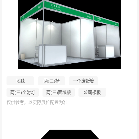
地毯
两(三)椅
一个废纸篓
两(三)个射灯
两(三)面墙板
公司楣板
仅供参考，以实际展位配置为准