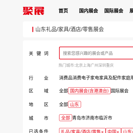
首页
国内展会
国际展会
山东礼品/家具/酒店/零售展会
关键词
热门城市:
北京
上海
广州
深圳
重庆
消费品
消费电子
家电
家具及配件
家庭
行业
区域
全部
国内展会(含港澳台)
国际展会
地区
全部
山东
全部
青岛市
济南市
临沂市
城市
已选条件
礼品/家具/酒店/零售
×
中国
×
山东