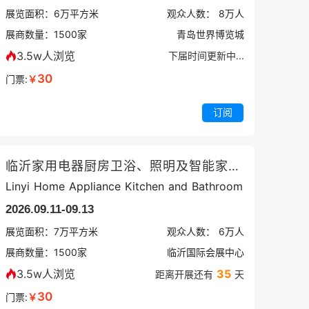
展览面积：
6
万平方米
观众人数：
8万
人
展商数量：
1500
家
青岛世界博览城
3.5w人浏览
下届时间更新中...
30
门票:
￥
订阅
临沂家用电器厨房卫浴、照明及智能家居展
Linyi Home Appliance Kitchen and Bathroom
2026.09.11-09.13
展览面积：
7
万平方米
观众人数：
6万
人
展商数量：
1500
家
临沂国际会展中心
3.5w人浏览
35
距离开展还有
天
30
门票:
￥