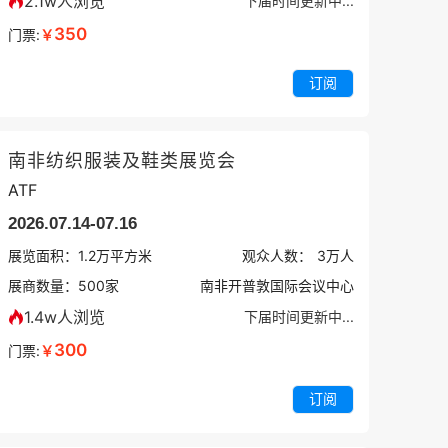
2.1w人浏览
下届时间更新中...
350
门票:
￥
订阅
南非纺织服装及鞋类展览会
ATF
2026.07.14-07.16
展览面积：
1.2
万平方米
观众人数：
3万
人
展商数量：
500
家
南非开普敦国际会议中心
1.4w人浏览
下届时间更新中...
300
门票:
￥
订阅