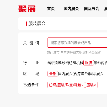
首页
国内展会
国际展会
服装展会
关键词
热门城市:
东京
迪拜
胡志明
莫斯科
圣保罗
行业
纺织面料
纱线
纺织机械
服装
婚纱
内
区域
全部
国内展会(含港澳台)
国际展会
已选条件
纺织/服装/珠宝/鞋包
×
服装
×