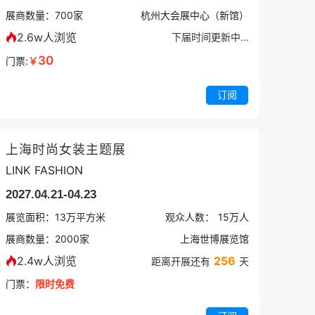
展商数量：
700
家
杭州大会展中心（新馆）
2.6w人浏览
下届时间更新中...
30
门票:
￥
订阅
上海时尚女装主题展
LINK FASHION
2027.04.21-04.23
展览面积：
13
万平方米
观众人数：
15万
人
展商数量：
2000
家
上海世博展览馆
2.4w人浏览
256
距离开展还有
天
门票：
限时免费