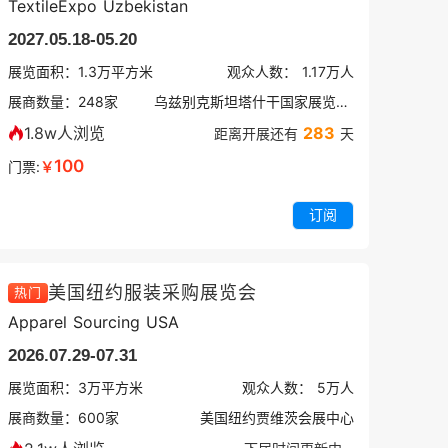
TextileExpo Uzbekistan
2027.05.18-05.20
展览面积：
1.3
万平方米
观众人数：
1.17万
人
展商数量：
248
家
乌兹别克斯坦塔什干国家展览中心
1.8w人浏览
283
距离开展还有
天
100
门票:
￥
订阅
美国纽约服装采购展览会
热门
Apparel Sourcing USA
2026.07.29-07.31
展览面积：
3
万平方米
观众人数：
5万
人
展商数量：
600
家
美国纽约贾维茨会展中心