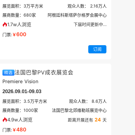
展览面积：
3
万平方米
观众人数：
2.16万
人
展商数量：
680
家
阿根廷科斯塔萨尔格罗会展中心
1.7w人浏览
下届时间更新中...
600
门票:
￥
订阅
法国巴黎PV成衣展览会
精选
Premiere Vision
2026.09.01-09.03
展览面积：
3.5
万平方米
观众人数：
8.6万
人
展商数量：
1000
家
法国巴黎北郊维勒班展览中心
4.9w人浏览
24
距离开展还有
天
480
门票:
￥