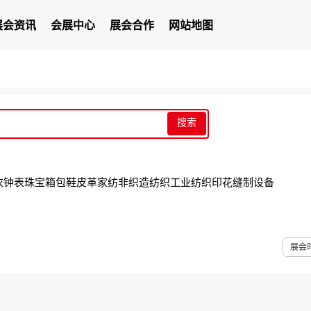
展会资讯
会展中心
展会合作
网站地图
搜索
衣
钟表
珠宝
箱包
鞋
皮革
家纺
非织造
纺织工业
纺织印花
缝制设备
展会