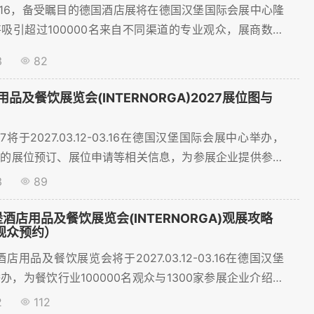
12-03.16，备受瞩目的德国酒店展将在德国汉堡国际会展中心隆
吸引超过100000名来自不同渠道的专业观众，展商数量
00家，展出面积达到120000㎡平方米，为餐饮企业提供了
3
82
效的交流平台。本文将为您梳理重点参展商名单，并详解展
程，助您高效对接行业资源！...
品及餐饮展览会(INTERNORGA)2027展位图与
7将于2027.03.12-03.16在德国汉堡国际会展中心举办，
会的展位预订、展位申请等相关信息，为参展企业提供参展
3
89
堡酒店用品及餐饮展览会(INTERNORGA)观展攻略
/观众预约）
酒店用品及餐饮展览会将于2027.03.12-03.16在德国汉堡
办，为餐饮行业100000名观众与1300家参展企业介绍了
间、地点、购票等相关信息，目前线上门票购买、预订展位
2
112