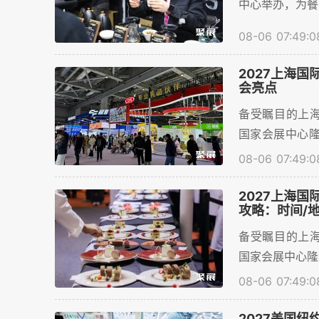
中心举办，为餐
的交流平台，聚
08-06 07:49:0
2027上海国际
会亮点
备受瞩目的上海国
国家会展中心隆
展价值与展会亮点
08-06 07:49:0
2027上海国际
攻略：时间/
备受瞩目的上海国
国家会展中心隆重
观众与300
08-06 07:49:0
息，目前线上门
2027美国