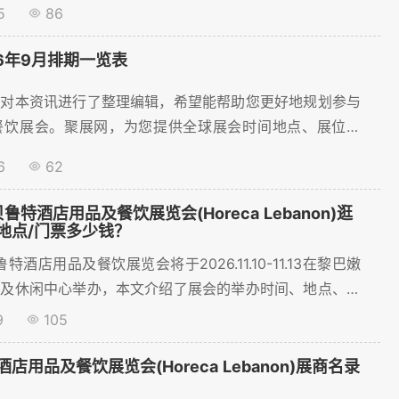
5
86
顺利预订展位，聚展网为您提供展位价格、展位预订等服
6年9月排期一览表
员对本资讯进行了整理编辑，希望能帮助您更好地规划参与
的餐饮展会。聚展网，为您提供全球展会时间地点、展位申
商名录及展会会...
6
62
鲁特酒店用品及餐饮展览会(Horeca Lebanon)逛
地点/门票多少钱？
特酒店用品及餐饮展览会将于2026.11.10-11.13在黎巴嫩
览及休闲中心举办，本文介绍了展会的举办时间、地点、门
目前门票购买、预订展位火热进行中~...
9
105
店用品及餐饮展览会(Horeca Lebanon)展商名录