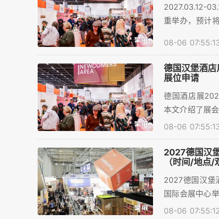
2027.03.
重举办，预计将
预计将超过13
08-06 07:55:1
一个开放和高
商名录的获取流
德国汉堡酒店用
展位申请
德国酒店展202
本文介绍了展
服务。...
08-06 07:55:1
2027德国汉
（时间/地点
2027德国汉堡
国际会展中心举
展会的举办时
08-06 07:55:1