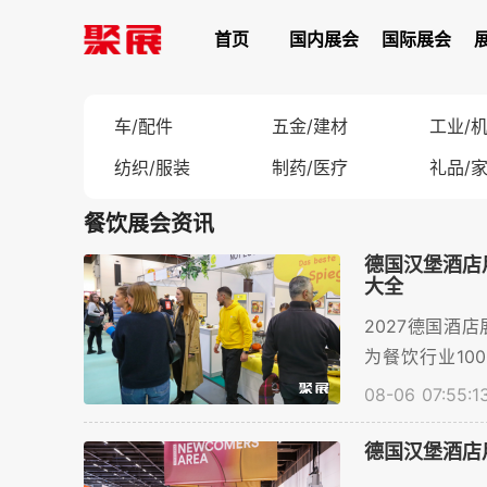
首页
国内展会
国际展会
车/配件
五金/建材
工业/
纺织/服装
制药/医疗
礼品/
餐饮展会资讯
德国汉堡酒店
大全
2027德国酒店
为餐饮行业10
台，聚展网提供
08-06 07:55:1
德国汉堡酒店用