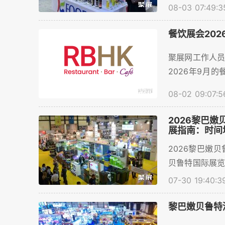
08-03 07:49:3
饮行业参展商
务。。...
餐饮展会202
聚展网工作人
2026年9月
请、门票购买、展
08-02 09:07:5
2026黎巴嫩贝
展指南：时间
2026黎巴嫩贝鲁
贝鲁特国际展
票等相关信息，
07-30 19:40:3
黎巴嫩贝鲁特酒