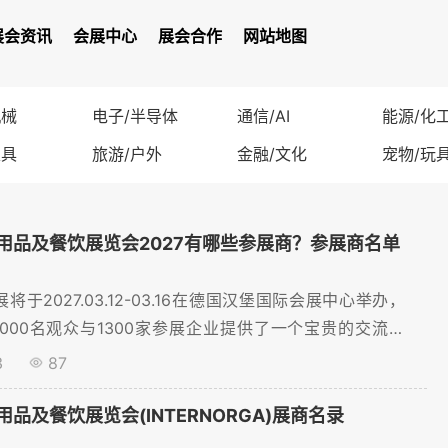
展会资讯
会展中心
展会合作
网站地图
机械
电子/半导体
通信/AI
能源/化
家具
旅游/户外
金融/文化
宠物/玩
用品及餐饮展览会2027有哪些参展商？参展商名单
展将于2027.03.12-03.16在德国汉堡国际会展中心举办，
0000名观众与1300家参展企业提供了一个宝贵的交流平
展商名录查询，展商名录购买服务。...
3
87
品及餐饮展览会(INTERNORGA)展商名录