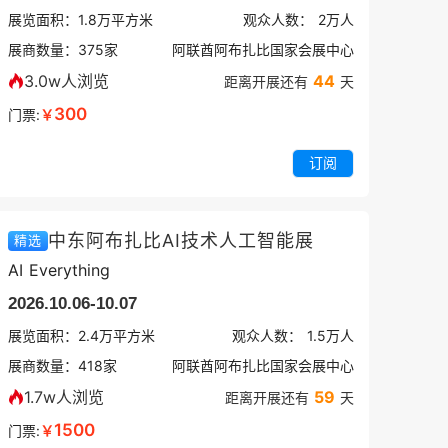
展览面积：
1.8
万平方米
观众人数：
2万
人
展商数量：
375
家
阿联酋阿布扎比国家会展中心
3.0w人浏览
44
距离开展还有
天
300
门票:
￥
订阅
中东阿布扎比AI技术人工智能展
精选
AI Everything
2026.10.06-10.07
展览面积：
2.4
万平方米
观众人数：
1.5万
人
展商数量：
418
家
阿联酋阿布扎比国家会展中心
1.7w人浏览
59
距离开展还有
天
1500
门票:
￥