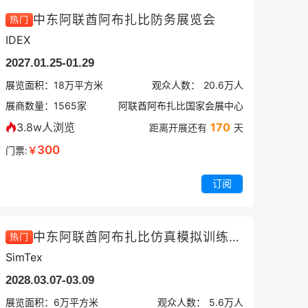
中东阿联酋阿布扎比防务展览会
热门
IDEX
2027.01.25-01.29
展览面积：
18
万平方米
观众人数：
20.6万
人
展商数量：
1565
家
阿联酋阿布扎比国家会展中心
3.8w人浏览
170
距离开展还有
天
300
门票:
￥
订阅
中东阿联酋阿布扎比仿真模拟训练展览会
热门
SimTex
2028.03.07-03.09
展览面积：
6
万平方米
观众人数：
5.6万
人