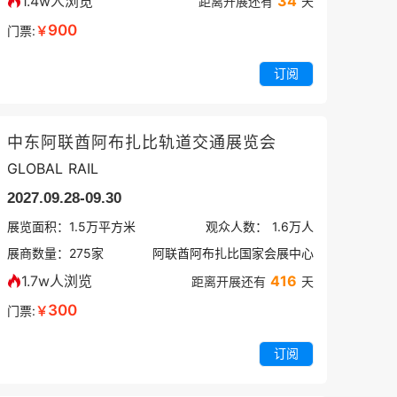
1.4w人浏览
34
距离开展还有
天
900
门票:
￥
订阅
中东阿联酋阿布扎比轨道交通展览会
GLOBAL RAIL
2027.09.28-09.30
展览面积：
1.5
万平方米
观众人数：
1.6万
人
展商数量：
275
家
阿联酋阿布扎比国家会展中心
1.7w人浏览
416
距离开展还有
天
300
门票:
￥
订阅