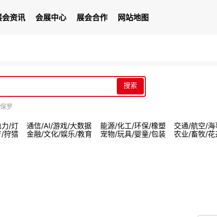
展会资讯
会展中心
展会合作
网站地图
搜索
保罗
电力/灯
通信/AI/游戏/大数据
能源/化工/环保/橡塑
交通/航空/海
育/狩猎
金融/文化/娱乐/教育
宠物/玩具/婴童/包装
农业/畜牧/花