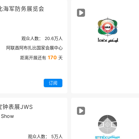
比海军防务展览会
观众人数：
20.6万
人
阿联酋阿布扎比国家会展中心
170
距离开展还有
天
订阅
钟表展JWS
h Show
观众人数：
5万
人