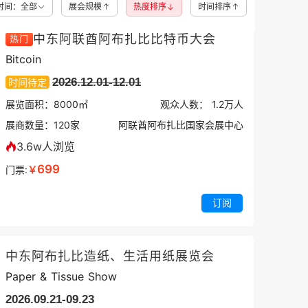
时间：全部
展会规模
热度排序
时间排序
中东阿联酋阿布扎比比特币大会
热门
Bitcoin
2026.12.01-12.01
时间待定
展览面积：
8000㎡
观众人数：
1.2万
人
展商数量：
120
家
阿联酋阿布扎比国家会展中心
3.6w人浏览
699
门票:
￥
订阅
中东阿布扎比造纸、生活用纸展览会
Paper & Tissue Show
2026.09.21-09.23