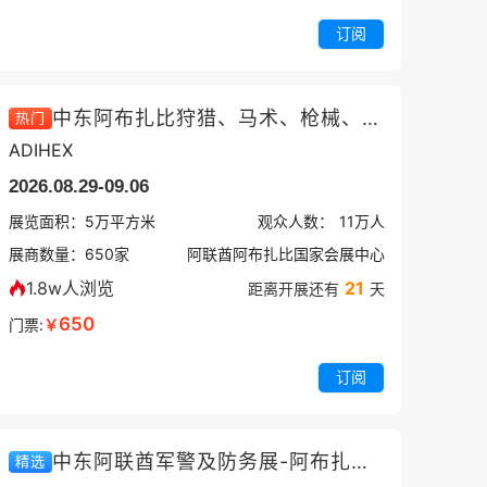
订阅
中东阿布扎比狩猎、马术、枪械、刀具展览会
热门
ADIHEX
2026.08.29-09.06
展览面积：
5
万平方米
观众人数：
11万
人
展商数量：
650
家
阿联酋阿布扎比国家会展中心
1.8w人浏览
21
距离开展还有
天
650
门票:
￥
订阅
中东阿联酋军警及防务展-阿布扎比军警国土安全展
精选