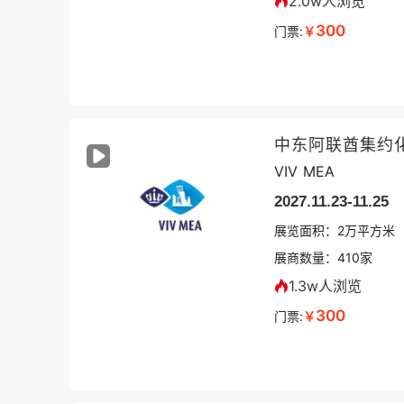
2.0w人浏览
300
门票:
￥
中东阿联酋集约化
VIV MEA
2027.11.23-11.25
展览面积：
2
万平方米
展商数量：
410
家
1.3w人浏览
300
门票:
￥