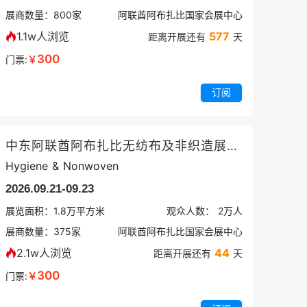
展商数量：
800
家
阿联酋阿布扎比国家会展中心
1.1w人浏览
577
距离开展还有
天
300
门票:
￥
订阅
中东阿联酋阿布扎比无纺布及非织造展览会
Hygiene & Nonwoven
2026.09.21-09.23
展览面积：
1.8
万平方米
观众人数：
2万
人
展商数量：
375
家
阿联酋阿布扎比国家会展中心
2.1w人浏览
44
距离开展还有
天
300
门票:
￥