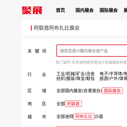
首页
国内展会
国际展会
阿联酋阿布扎比展会
关键词
热门城市:
东京
迪拜
胡志明
法兰克福
莫斯科
圣
工业/机械/矿业/冶金
电子/半导体/
行业
纺织/服装/珠宝/鞋包
旅游/户外/体
区域
全部
国内展会(含港澳台)
国际展会
地区
全部
阿联酋
全部
迪拜
阿布扎比
‌‌沙迦
城市