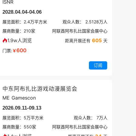
ISNR
2028.04.04-04.06
展览面积：
2.4
万平方米
观众人数：
2.5128万
人
展商数量：
210
家
阿联酋阿布扎比国家会展中心
1.9w人浏览
605
距离开展还有
天
600
门票:
￥
订阅
中东阿布扎比游戏动漫展览会
ME Gamescon
2026.09.11-09.13
展览面积：
5
万平方米
观众人数：
7万
人
展商数量：
550
家
阿联酋阿布扎比国家会展中心