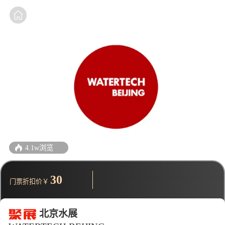
4.1w浏览
30
门票折扣价￥
北京水展