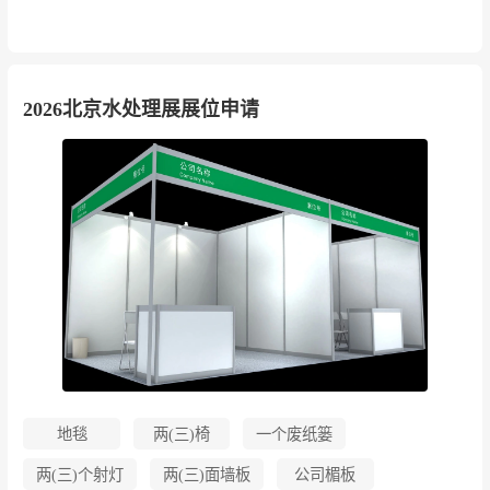
2026北京水处理展展位申请
地毯
两(三)椅
一个废纸篓
两(三)个射灯
两(三)面墙板
公司楣板