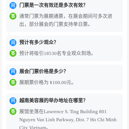
门票是一次有效还是多次有效？
问
全产业链覆盖的一站式展示平台
：展会涵盖化妆
品、护肤品、彩妆、香水、美发护发、美甲产
通常门票为展期通票，在展会期间可多次进
答
品、美容仪器设备、SPA水疗产品、医美设备、
出，部分展会的门票支持单日票。
OEM/ODM代工、包装材料、原料供应等全产业
链环节。从原材料到成品，从传统美容到科技美
预计有多少观众？
问
妆，参展商可在此完成从技术展示、品牌曝光到
预计将吸引18530名专业观众到场。
答
商贸洽谈的全方位对接。
精准对接越南及东盟核心买家与渠道资源
：2025
展会门票价格是多少？
问
年展会汇聚来自25个国家和地区的700多家参展
展期票价格为 ¥100.00元。
答
企业，展示超过3,000个品牌，展览面积达17,600
平方米，吸引12,500名专业B2B买家到场。观众
越南美容展的举办地址在哪里？
问
群体覆盖美容连锁机构、SPA中心、化妆品专卖
展馆坐落在Lawrence S. Ting Building 801
答
店、电商平台、经销商、进口商等全渠道采购主
Nguyen Van Linh Parkway, Dist. 7 Ho Chi Minh
体。参展商可直面越南及东盟最具采购实力的客
City Vietnam。