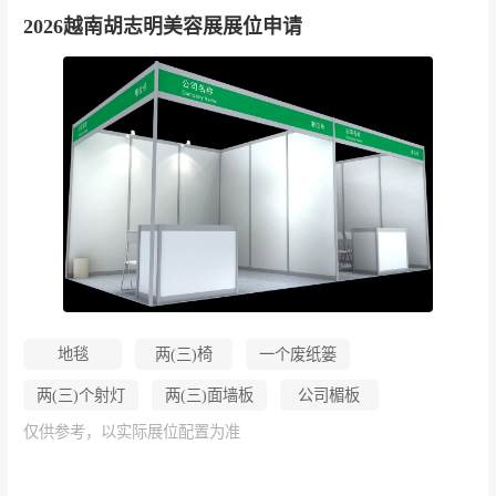
2026越南胡志明美容展展位申请
地毯
两(三)椅
一个废纸篓
两(三)个射灯
两(三)面墙板
公司楣板
仅供参考，以实际展位配置为准