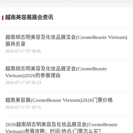
nafay与越南美容设备公司Erada Vietnam JSC签署
10万美元出口协议；Prime Derma与KBIT LVTH Ae
越南美容展展会资讯
sthetic达成合作；Aribieu与An Sinh Hospital达成协
议，各价值10万美元，出口合同总额达30万美元。
越南胡志明美容及化妆品展览会(CosmoBeaute Vietnam)
展会期间还进行了超过300场出口咨询，总额约500
展商名录
万美元。
2026-07-17 07:58:06
科技美容成为本届展会核心亮点
。展会特别设立的
越南胡志明美容及化妆品展览会(CosmoBeaute
“美容科技未来展区”成为焦点，集中呈现AI皮肤检
Vietnam)2026的参展理由
测仪、3D打印美容产品、家用射频仪等智能化设
2026-07-17 07:56:53
备，为参观者带来沉浸式的前沿体验。越南本土创
意产品如啤酒香氛、芒果定制香调等文化元素的融
越南美容展(CosmoBeaute Vietnam)2026门票价格
入，进一步展现了全球视野与地域特色的碰撞。展
2026-07-17 07:18:31
会还推出了“Waste to Wealth”塑料回收环保倡议，
推动可持续美妆发展。
2026越南胡志明美容及化妆品展览会(CosmoBeaute
Vietnam)参展攻略：时间/地点/门票怎么买？