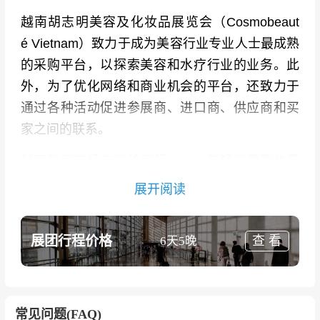
越南胡志明美容及化妆品展览会（Cosmobeaut
é Vietnam）
致力于成为美容行业专业人士最成熟
的采购平台，以探索美容和水疗行业的业务。此
外，为了优化网络和商业机会的平台，还致力于
通过各种活动促进参展商、进口商、供应商和买
家之间的联系。
越南美容市场年增长率超10%，年轻消费群体需
求旺盛，国际品牌争相布局。越南胡志明美容及
展开阅读
化妆品展览会（Cosmobeauté Vietnam）
参展期
间，展商们将有机会探索行业内各个领域的最新
展团行程价格
查 看
6天5晚
趋势和产品。这个多元化的平台，将为参展商和
买家双方建立一个全新的体验。
聚展展览，作为出境展览服务行业的领军企业，
常见问题(FAQ)