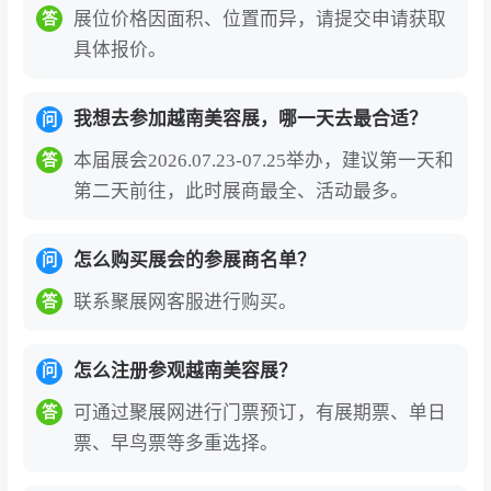
ICS CO.,LTD等。2026年展会预计汇聚500余
展位价格因面积、位置而异，请提交申请获取
答
具体报价。
家参展企业，如需获取完整展商名录（含展位
号、联系方式），可通过展会官网或聚展网咨
询获取。
我想去参加越南美容展，哪一天去最合适？
问
越南胡志明美容展（CosmoBeaute Vietna
本届展会2026.07.23-07.25举办，建议第一天和
答
m）的参展价值
第二天前往，此时展商最全、活动最多。
东南亚地区规模最大、最具影响力的美容行业B2
怎么购买展会的参展商名单？
问
B盛会
：越南胡志明美容及化妆品展览会（Cosm
联系聚展网客服进行购买。
答
oBeaute Vietnam）由Informa Markets主办，是
全球知名Cosmoprof美容展系列在东南亚的重要
一站。展会与Vietbeauty同期同地举办，覆盖美
怎么注册参观越南美容展？
问
容行业全产业链，被行业公认为东南亚美容产业
可通过聚展网进行门票预订，有展期票、单日
答
发展的风向标和全球美容企业进入越南及东盟市
票、早鸟票等多重选择。
场的核心门户。