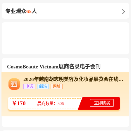
a、AANT、Noah Cosmetic（光州Technopark展
专业观众
65
人
团），以及LG集团等
日本参展企业
：资生堂、高丝、花王、DHC、FA
NCL
中国参展企业
：涵盖美容仪器、护肤品及彩妆等
领域，通过新天会展等官方代理机构组团参展
CosmoBeaute Vietnam展商名录电子会刊
越南本土领军企业
：Saigon Cosmetics Corporati
on、Thorakao、Cỏ Mềm、Lana’s Beauty等
2026年越南胡志明美容及化妆品展览会在线展商名录
电话
邮箱
网址
台湾参展企业
：頂郁企業（TOP-WELL）、喜王
化工（HSIWANG）、欣蘭化工（HSIN LAN）、
￥170
立即购买
展商数量：506
儷妍實業（LIANNA）、艾妳美實業（ANIM
E）、真那化工實業等6家企业
意大利参展品牌
：VitaBIO（有机护肤品牌）