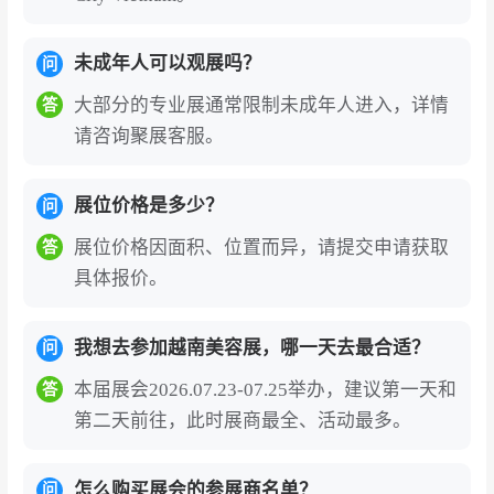
户群体。
对于中国企业的独特价值——拓展东盟市场的战
未成年人可以观展吗？
问
略引擎
：越南美容市场年均增长率达15%，化妆
大部分的专业展通常限制未成年人进入，详情
答
品市场90%依赖进口，医美服务需求三年激增21
请咨询聚展客服。
0%。越南作为RCEP成员国，为中国企业提供了
关税优惠和市场准入便利。CosmoBeaute Vietna
展位价格是多少？
问
m是中国美妆企业进入越南及东盟市场、对接国
展位价格因面积、位置而异，请提交申请获取
答
际客户、展示自主品牌的核心平台。2025年展会
具体报价。
国际品牌占比达45%，中国参展企业以品牌化、
高品质形象亮相，聚焦美容仪器、护肤品及彩妆
我想去参加越南美容展，哪一天去最合适？
问
等高附加值领域。
本届展会2026.07.23-07.25举办，建议第一天和
答
技术创新与行业趋势的前沿阵地
：展会上，AI皮
第二天前往，此时展商最全、活动最多。
肤检测仪、3D打印美容产品、家用射频仪等智能
设备成为热点。可持续美妆革命、科技美容突
怎么购买展会的参展商名单？
问