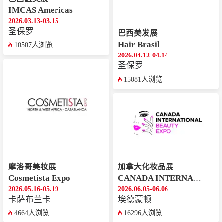
OEM模式，通过品牌化运营和高品质特装展位，聚
IMCAS Americas
焦美容仪器、护肤品及彩妆等高附加值领域。这一
2026.03.13-03.15
圣保罗
趋势反映出中国美业企业正积极开拓东南亚市场，
巴西美发展
Hair Brasil
10507人浏览
寻求更广阔的溢价空间。作为展会官方指定代理机
2026.04.12-04.14
构，新天会展组织了多家中国优质企业参展，为中
圣保罗
越美容产业合作注入新动力。
15081人浏览
台湾展团设立国家形象馆
。台中市化妆品工业同业
公会率6家会员厂商参展，设立台湾形象展区，展
示涵盖保养品、OEM/ODM代工、彩妆、清洁保健
产品等领域的创新产品。三天展期中，台湾馆吸引
来自越南及周边东盟国家的大量买主关注。
摩洛哥美妆展
加拿大化妆品展
Cosmetista Expo
CANADA INTERNATIONAL BEAUTY EXPO
韩国光州展团收获丰硕
。光州Technopark组织5家
2026.05.16-05.19
2026.06.05-06.06
区域企业（Aribieu、Minafay、Prime Derma、AA
卡萨布兰卡
埃德蒙顿
NT、Noah Cosmetic）参展，取得了显著成果：Mi
4664人浏览
16296人浏览