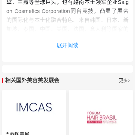
黛、兰蔻等全球巨头，也有越南本土领军企业Saig
on Cosmetics Corporation同台竞技，凸显了展会
的国际化与本土化融合特色。来自韩国、日本、新
加坡、泰国、中国、美国、法国、意大利等国家的
企业积极参与。
展开阅读
观众数量与国际化程度显著提升
。三天展期共迎来
12,500名专业B2B买家及观众，展现了强劲的行业
吸引力。观众群体覆盖美容连锁机构、SPA中心、
化妆品专卖店、百货公司、电商平台、美容院线、
相关国外美容美发展会
更多
医疗机构及行业媒体等多个领域。主办方还组织了
系列行业研讨会、美容技能竞赛和香水制作工作坊
等丰富的同期活动。
中国展商表现亮眼，品牌化转型加速
。越来越多的
中国企业以自有品牌形象亮相本届展会，摆脱传统
巴西医美展