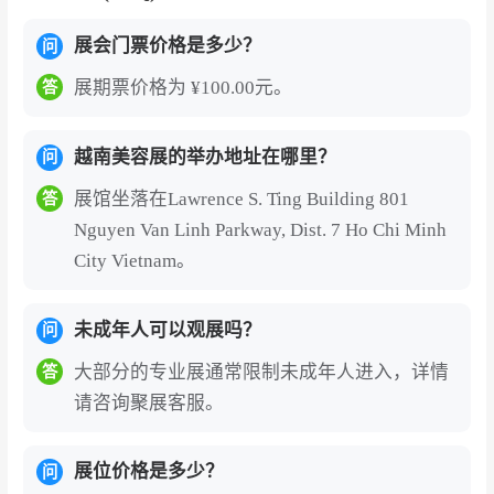
以精准的市场定位和优质的服务赢得客户信赖，
助力企业扬帆出海。越南胡志明美容及化妆品展
展会门票价格是多少？
问
览会（Cosmobeauté Vietnam）更是中国美容化
展期票价格为 ¥100.00元。
答
妆品企业进军越南最佳贸易平台。
越南胡志明美容及化妆品展览会门票为电子门
越南美容展的举办地址在哪里？
问
票，国内外观众线上预登记办理需实名制绑定
展馆坐落在Lawrence S. Ting Building 801
答
护照信息，门票购买后主办方需进行观众身份
Nguyen Van Linh Parkway, Dist. 7 Ho Chi Minh
认证审核，对不符合展会入场标准的客户会要
City Vietnam。
求补充审核材料，审核通过后会出具邮件确认
或QR CODE，现场凭护照原件和确认函换领
未成年人可以观展吗？
问
纸质进馆证或直接扫码入场。
大部分的专业展通常限制未成年人进入，详情
答
越南胡志明美容及化妆品展览会的展商名录、
请咨询聚展客服。
参展商名单部分如下:Molékulaire、GOREE C
OSMETICS PVT LTD、ADSS、Cosmetex R
展位价格是多少？
问
oland Co., Ltd、SANHE LEFIS ELECTRON