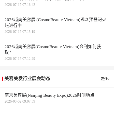
同期峰会聚焦区域合规与创新
。展会同期举办“东南
2026-07-17 07:16:42
亚美容合规峰会”和首届“东盟美容创新峰会”，来自
监管机构、品牌方及供应链的专家深入探讨了越南
2026越南美容展 (CosmoBeaute Vietnam)观众预登记火
卫生部（MOH）认证流程、清真认证新规及区域资
热进行中
2026-07-17 07:15:19
源整合策略，为国际品牌进入东南亚市场提供了实
用指导。Viebeauty系列研讨会围绕原料创新、零售
2026越南美容展(CosmoBeaute Vietnam)会刊如何获
分销等议题展开，助力从业者把握市场先机。
取？
2026-07-17 07:12:29
参展商与行业反响热烈
。Informa Markets Vietnam
项目总监Phuong Pham表示，越南化妆品市场潜力
巨大，吸引了全球企业寻求制造、分销和包装供应
美容美发行业展会动态
更多
方面的合作伙伴关系。台中市化妆品公会表示，此
次参展获经济部国际贸易署补助支持，代表政府对
南京美容展(Nanjing Beauty Expo)2026时间地点
推动国际参展工作的肯定，未来将持续扮演台湾美
2026-08-02 09:07:39
妆产业与国际市场之间的桥梁。与会者认为，Cos
moBeaute Vietnam作为东南亚地区最具影响力的美