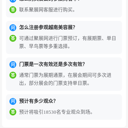
破、绿色创新工场等三大创新领域备受关注。展
联系聚展网客服进行购买。
答
会同期举办“东南亚美容合规峰会”“东盟美容创新
峰会”等行业峰会，深入探讨越南卫生部认证流
怎么注册参观越南美容展？
问
程、清真认证新规及区域资源整合策略，为国际
品牌进入东南亚市场提供实用指导。
可通过聚展网进行门票预订，有展期票、单日
答
票、早鸟票等多重选择。
高端论坛与行业资源的深度链接
：展会同期举办
系列研讨会、美容技能竞赛、香水制作工作坊等
门票是一次有效还是多次有效？
问
丰富活动。参展企业可借此洞察越南市场政策动
通常门票为展期通票，在展会期间可多次进
答
态、了解消费趋势、对接当地经销商资源。
出，部分展会的门票支持单日票。
知名展商
国际知名品牌
：雅诗兰黛、兰蔻、欧莱雅、资生
预计有多少观众？
问
堂、雪花秀、SK-II、迪奥、香奈儿
预计将吸引18530名专业观众到场。
答
韩国参展企业
：Aribieu、Minafay、Prime Derm