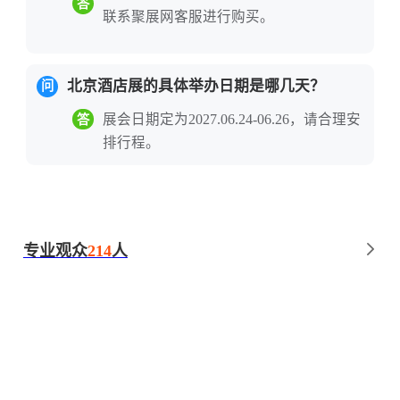
答
联系聚展网客服进行购买。
高效通道。参展企业可借助这一平台对接
北方核心采购资源，抢占酒店餐饮产业国
际化、数字化、绿色化转型的发展先机。
北京酒店展的具体举办日期是哪几天？
问
展会日期定为2027.06.24-06.26，请合理安
答
知名展商
排行程。
国际知名品牌：
海尔、LG、两面针、国瓷
永丰源、五洲御瓷、猎豹科技、携住科
技、创点、金带昌、雨森、欧佩、泊为、
东方宝石、维尼森、阿诺玛、万维罗盘、
专业观众
214
人
佰博、银亿、国通、凯尔米、恒泰伟业、
罗特、美尔科、意伯纳、蓝帆、龙骏、烁
宇豪、沙伯特、合益包装、南方酒店用品
中国参展企业：
海尔、携住科技、猎豹科
技、两面针、国瓷永丰源、五洲御瓷、创