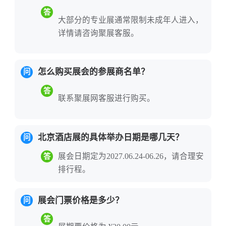
力于为全球酒店及餐饮产业链搭建集展
答
大部分的专业展通常限制未成年人进入，
示、交流、采购、合作于一体的专业平
详情请咨询聚展客服。
台。
参展的核心价值在于其全产业链覆盖的平
怎么购买展会的参展商名单？
问
台属性与精准链接北方核心市场的渠道优
答
势。
展会整合了餐饮业供应链、食品饮
联系聚展网客服进行购买。
料、酒店用品、智慧酒店、酒店工程与设
计等五大垂直行业展，展品涵盖餐厨设
北京酒店展的具体举办日期是哪几天？
问
备、外卖包装、桌面用品、客房用品、酒
店布草、清洁设备、餐饮食品及饮料设
展会日期定为2027.06.24-06.26，请合理安
答
排行程。
备、咖啡和茶、工程设计、智慧酒店、酒
店家具等全品类。专业观众覆盖全国各地
展会门票价格是多少？
的酒店餐饮企业、经销商、供应链伙伴及
问
采购决策者，为参展企业提供了直面北方
答