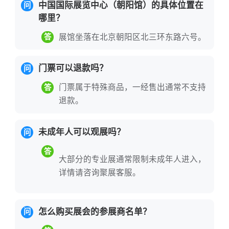
中国国际展览中心（朝阳馆）的具体位置在
可持续”三大行业趋势，构筑产学研用深度
问
哪里？
融合的技术高地。
展会同期举办第四届京
津冀饭店餐饮业发展论坛、北京智慧酒店
展馆坐落在北京朝阳区北三环东路六号。
答
主题论坛、民宿及精品酒店设计论坛、“时
尚杯”餐饮大赛等20余场专业活动。2026
门票可以退款吗？
问
年展会以“鼎新食代，味启新程”为主题，
门票属于特殊商品，一经售出通常不支持
答
聚焦酒店餐饮行业绿色化、品牌化、数字
退款。
化发展，为参展企业提供从趋势洞察到商
业落地的全链条赋能。
未成年人可以观展吗？
问
对于中国企业而言，该展会是开拓北方市
答
大部分的专业展通常限制未成年人进入，
场、链接国际资源、展示创新实力的战略
详情请咨询聚展客服。
门户。
北京作为首都，辐射京津冀及北方
广阔市场，展会依托恒辉国际展览的深厚
怎么购买展会的参展商名单？
行业资源，为本土企业提供品牌破圈的“加
问
速器”，为特色品牌快速渗透区域市场提供