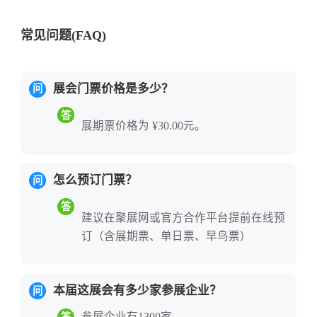
材、调味品、饮品、烘焙、餐饮设备等全品
类，打造一站式全球美食采购交流平台。
常见问题(FAQ)
知名品牌有：海尔、携住科技、猎豹科技、L
展会门票价格是多少？
问
G、两面针、国瓷永丰源、五洲御瓷、创点、金
带昌、雨森、欧佩、泊为、东方宝石、维尼
答
展期票价格为 ¥30.00元。
森、阿诺玛、万维罗盘、佰博、银亿、国通、
凯尔米、恒泰伟业、罗特、美尔科、意伯纳、
蓝帆、龙骏、烁宇豪、沙伯特、合益包装、南
怎么预订门票？
问
方酒店用品等以及河北省展团、山西省展团、
答
哈尔滨展团、马来西亚展团。
建议在聚展网或官方合作平台提前在线预
订（含展期票、单日票、早鸟票）
从源头食材的品质升级，到加工技术的迭代创
新，再到终端服务的体验重构，北京亚洲酒店
本届这展会有多少家参展企业？
问
及餐饮业博览会（HCSA）正在以国际视野和全
链思维，推动着全球食餐行业的互联互通。
参展企业有1300家。