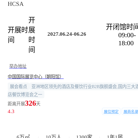
HCSA
开
开闭馆时
开展时
展
2027.06.24-06.26
09:00-
间
时
18:00
间
举办地址
中国国际展览中心（朝阳馆）
展会看点
亚洲地区领先的酒店及餐饮行业B2B旗舰盛会,国内三大
店餐饮博览会之一
326
距离开展
天
4.3
展位预定
展商名
6
万㎡
10
万人
1300
家
1年1届