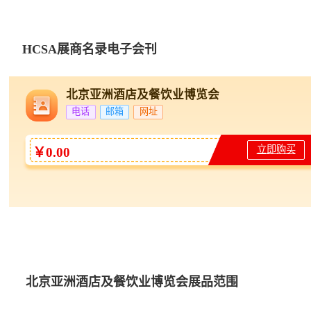
点、金带昌、雨森、欧佩、泊为、东方宝
石、维尼森、阿诺玛、万维罗盘、佰博、
HCSA展商名录电子会刊
银亿、国通、凯尔米、恒泰伟业、罗特、
美尔科、意伯纳、蓝帆、龙骏、烁宇豪、
北京亚洲酒店及餐饮业博览会
沙伯特、合益包装、南方酒店用品
电话
邮箱
网址
产业集群与展团：
河北省展团、山西省展
团、哈尔滨展团、马来西亚展团、巴基斯
立即购买
￥0.00
坦展团、越南展团、韩国展团
北京亚洲酒店及餐饮业博览会展品范围