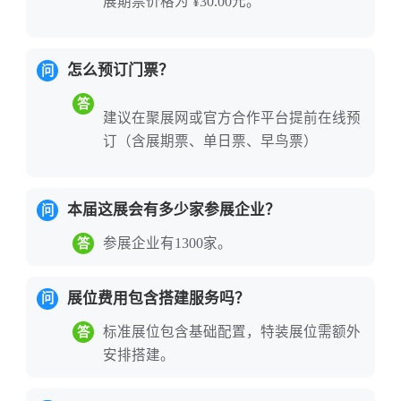
展期票价格为 ¥30.00元。
核心采购决策者的战略窗口。
展会构筑了链接全球市场的国际化平台，
怎么预订门票？
问
国际化程度持续提升。
2026年展会与意大
利知名公关传媒公司DAG Communication
答
建议在聚展网或官方合作平台提前在线预
建立战略合作伙伴关系，预计将国际展商
订（含展期票、单日票、早鸟票）
比例提升至20%，更高效地组织欧洲优质
品牌参展。巴基斯坦、越南、韩国等多国
国际展商重磅亮相，马来西亚展团等国际
本届这展会有多少家参展企业？
问
展团连年参展。海尔、LG、国瓷永丰源、
参展企业有1300家。
答
沙伯特、两面针等国际知名品牌与国内领
军企业同台竞技，河北省、山西省、哈尔
展位费用包含搭建服务吗？
问
滨展团等国内产业集群集中亮相，共同构
标准展位包含基础配置，特装展位需额外
答
筑从本土标杆到国际平台的产业生态。
安排搭建。
展会紧跟“国际化升级、数字化转型、绿色