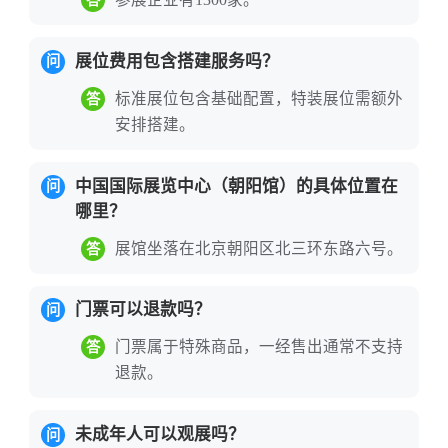
答
无论您是寻求跨境合作的国际买家，还是深耕
展位费用包含搭建服务吗？
问
本土的餐饮精英，这里都有属于您的商机。北
标准展位包含基础配置，特装展位需额外
答
京亚洲酒店及餐饮业博览会（HCSA）让我们相
安排搭建。
约北京，共启全球食餐新篇章！
中国国际展览中心（朝阳馆）的具体位置在
北京亚洲酒店展的参展价值
问
哪里？
北京亚洲酒店及餐饮业博览会（HCSA）
展馆坐落在北京朝阳区北三环东路六号。
答
是亚洲地区领先的酒店及餐饮行业B2B旗
舰盛会，经过十多年的累积与发展，已成
门票可以退款吗？
问
为国内三大酒店餐饮博览会之一，被业界
门票属于特殊商品，一经售出通常不支持
答
公认为北方酒店餐饮市场的风向标。
展会
退款。
由中国商业联合会、商业饮食服务业发展
中心、北京烹饪协会等权威机构联合主
未成年人可以观展吗？
问
办，北京恒辉国际展览有限公司承办，致