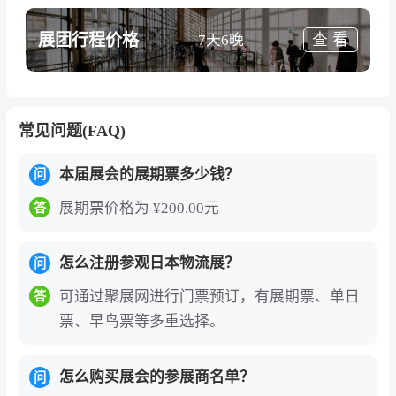
展团行程价格
查 看
7天6晚
常见问题(FAQ)
本届展会的展期票多少钱？
问
展期票价格为 ¥200.00元
答
怎么注册参观日本物流展？
问
可通过聚展网进行门票预订，有展期票、单日
答
票、早鸟票等多重选择。
怎么购买展会的参展商名单？
问