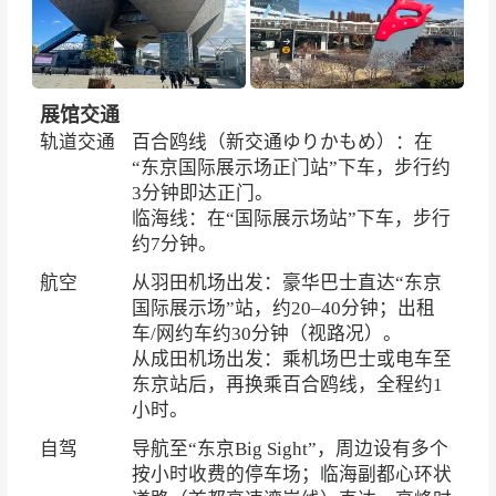
展馆交通
轨道交通
百合鸥线（新交通ゆりかもめ）：在
“东京国际展示场正门站”下车，步行约
3分钟即达正门。
临海线：在“国际展示场站”下车，步行
约7分钟。
航空
从羽田机场出发：豪华巴士直达“东京
国际展示场”站，约20–40分钟；出租
车/网约车约30分钟（视路况）。
从成田机场出发：乘机场巴士或电车至
东京站后，再换乘百合鸥线，全程约1
小时。
自驾
导航至“东京Big Sight”，周边设有多个
按小时收费的停车场；临海副都心环状