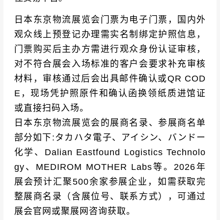
日本东京物流展览会门票为电子门票，国内外
观众线上预登记办理需实名制绑定护照信息，
门票购买后主办方需进行观众身份认证审核，
对不符合展会入场标准的客户会要求补充审核
材料，审核通过后会出具邮件确认或QR COD
E，现场凭护照原件和确认函换领纸质进馆证
或直接扫码入场。
日本东京物流展览会的展商名录、参展商名单
部分如下:タカハタ電子、アイシン、バンドー
化学、Dalian Eastfound Logistics Technolo
gy、MEDIROM MOTHER Labs等。2026年
展会预计汇聚500余家参展企业，如需获取完
整展商名录（含展位号、联系方式），可通过
展会官网或聚展网咨询获取。