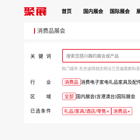
首页
国内展会
国际展会
消费品展会
关键词
热门城市:
东京
迪拜
胡志明
法兰克福
莫斯科
圣
行业
消费品
消费电子
家电
礼品
家具及配
区域
全部
国内展会(含港澳台)
国际展会
已选条件
礼品/家具/酒店/零售
×
消费品
×