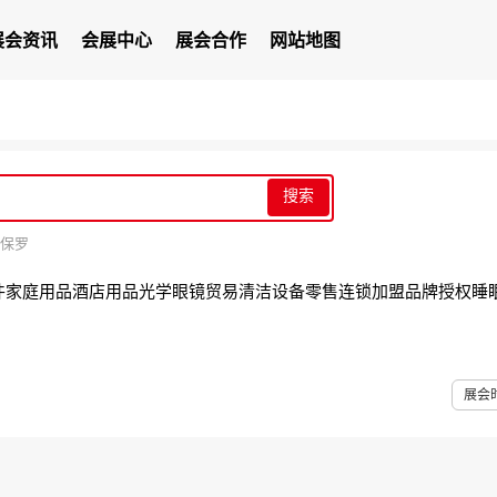
展会资讯
会展中心
展会合作
网站地图
搜索
保罗
件
家庭用品
酒店用品
光学眼镜
贸易
清洁设备
零售
连锁加盟
品牌授权
睡
展会