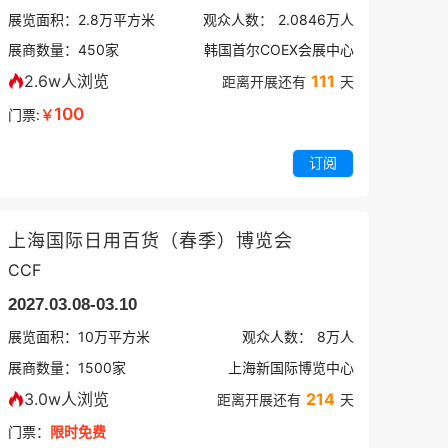
展览面积：
2.8
万平方米
观众人数：
2.0846万
人
展商数量：
450
家
韩国首尔COEX会展中心
2.6w人浏览
111
距离开展还有
天
100
门票:
￥
订阅
上海国际日用百货（春季）博览会
CCF
2027.03.08-03.10
展览面积：
10
万平方米
观众人数：
8万
人
展商数量：
1500
家
上海新国际博览中心
3.0w人浏览
214
距离开展还有
天
门票：
限时免费