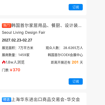
订阅
韩国首尔家居用品、餐厨、设计装饰展
热门
Seoul Living Design Fair
2027.02.23-02.27
展览面积：
7
万平方米
观众人数：
28.6265万
人
展商数量：
1459
家
韩国首尔COEX会展中心
1.8w人浏览
201
距离开展还有
天
370
门票:
￥
订阅
上海华东进出口商品交易会-华交会
精选