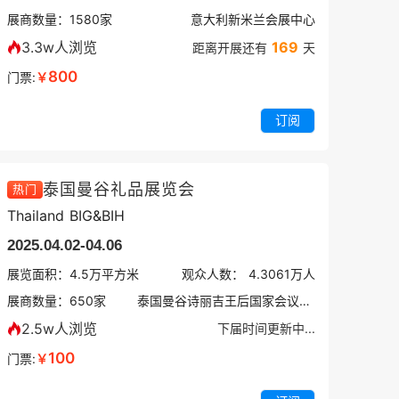
展商数量：
1580
家
意大利新米兰会展中心
3.3w人浏览
169
距离开展还有
天
800
门票:
￥
订阅
泰国曼谷礼品展览会
热门
Thailand BIG&BIH
2025.04.02-04.06
展览面积：
4.5
万平方米
观众人数：
4.3061万
人
展商数量：
650
家
泰国曼谷诗丽吉王后国家会议中心
2.5w人浏览
下届时间更新中...
100
门票:
￥