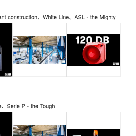
truction、White Line、ASL - the Mighty
rie P - the Tough