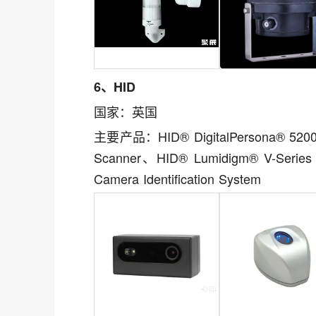
6、HID
国家：英国
主要产品：HID® DigitalPersona® 5200 F
Scanner、HID® Lumidigm® V-Series
Camera Identification System