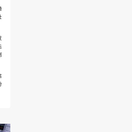
趋
壮
发
先
创
信
份