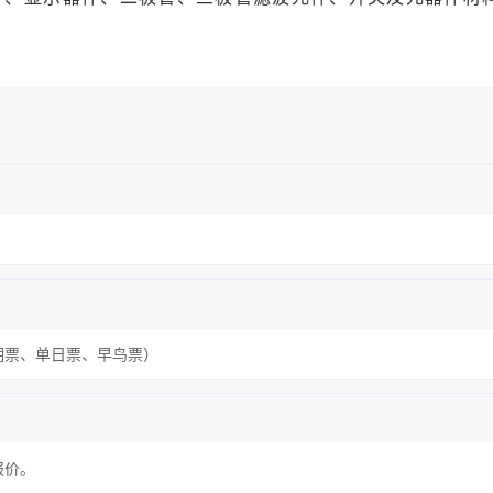
期票、单日票、早鸟票）
报价。