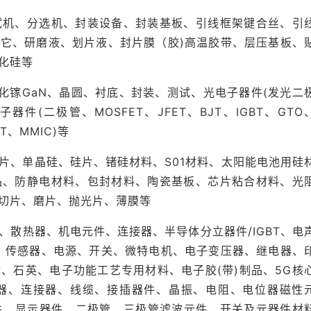
试机、分选机、封装设备、封装基板、引线框架键合丝、引
它、研磨液、划片液、封片膜（胶)高温胶带、层压基板、
化硅等
氮化镓GaN、晶圆、衬底、封装、测试、光电子器件(发光二
件(二极管、MOSFET、JFET、BJT、IGBT、GTO
T、MMIC)等
片、单晶硅、硅片、锗硅材料、S01材料、太阳能电池用硅
品、防静电材料、包封材料、陶瓷基板、芯片粘合材料、光
切片、磨片、抛光片、薄膜等
、散热器、机电元件、连接器、半导体分立器件/IGBT、电
、传感器、电源、开关、微特电机、电子变压器、继电器、
、石英、电子功能工艺专用材料、电子胶(带)制品、5G核
器、连接器、线缆、接插器件、晶振、电阻、电位器磁性
件、显示器件、二极管、三极管滤波元件、开关及元器件材