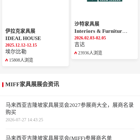
的升级新品。其智能体感工学椅800凭借动态追腰
设计吸引了众多关注，多款主打舒适性与性价比的
办公座椅也凭借扎实工艺获得认可。恒林家居业务
沙特家具展
Interiors & Furniture Show Jeddah
伊拉克家具展
团队与来自东南亚、中东、澳洲等地的采购商进行
IDEAL HOUSE
2026.02.03-02.05
了深度交流与合作。来自中国家具之都广东佛山的
吉达
2025.12.12-12.15
CLC Unifurn Supplier首次参展，该公司全球首家海
埃尔比勒
23936人浏览
外分公司及生产基地已在马来西亚落户开业，采取
15808人浏览
“总部设计、核心智造、本地组装”的创新模式。南
康区20余家家具企业连续第四年参展，携“0苯0甲
MIFF家具展展会资讯
醛”环保健康好家具集中亮相，据初步统计，展会首
日南康家具参展团累计接待全球采购商超600人
马来西亚吉隆坡家具展览会2027参展商大全，展商名录
次，达成初步合作意向百余项。
购买
2026-07-27 14:43:25
同期活动丰富多彩
。第16届MIFF家具设计竞赛以
“趣玩·实用·匠心：为Alpha世代打造家具”为主题，
马来西亚吉隆坡家具展览会(MIFF)参展商名单
邀请设计师为5至9岁儿童打造兼具想象力与实用性