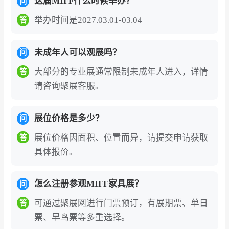
这届MIFF什么时候举办？
问
全产业链覆盖的多元产品矩阵
：展会涵盖民用家
举办时间是2027.03.01-03.04
答
具、办公家具、酒店家具、软体家具、户外家
具、家居装饰、照明、地毯、床上用品等全品类
未成年人可以观展吗？
问
产品。其中，MIFF Office是东南亚最大的办公家
大部分的专业展通常限制未成年人进入，详情
答
具展区，designRena展示马来西亚优质家具系
请咨询聚展客服。
列，麻坡馆则由麻坡家具同业商会组织旗下会员
集中亮相。这种多元化的产品布局，为参展商提
展位价格是多少？
问
供了覆盖从传统工艺到现代设计的完整展示空
间。
展位价格因面积、位置而异，请提交申请获取
答
具体报价。
精准对接全球买家的高效商贸平台
：2025年展会
吸引来自120个国家和地区的19,556名专业观
怎么注册参观MIFF家具展？
问
众，其中国际买家达5,606人，同比增长3.4%。
可通过聚展网进行门票预订，有展期票、单日
答
主要买家来源包括美国、中国、印度、日本、新
票、早鸟票等多重选择。
加坡等核心市场，来自北美、欧洲及亚洲的买家