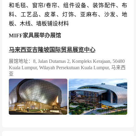
数字化赋能与可持续发展双轮驱动
：展会推出升
和毛毯、窗帘/卷帘、组件设备、装饰配件、布
级版MIFF Furniverse应用程序，提供互动展位
料、工艺品、皮革、灯饰、亚麻布、沙发、地
图、智能买家配对系统及高效导航工具，大幅提
板、木线、墙板铺设材料
升参展效率并减少纸张使用。在可持续发展方
MIFF家具展举办展馆
面，展会展示了采用废弃油棕树再生木板制作的
马来西亚吉隆坡国际贸易展览中心
环保家具，并持续开展植树活动，体现了对绿色
实践的坚定承诺。
展馆地址：8, Jalan Dutamas 2, Kompleks Kerajaan, 50480
Kuala Lumpur, Wilayah Persekutuan Kuala Lumpur, 马来西
知名展商
亚
马来西亚本土制造商
：Boston Office Furniture、
C. K. Ban Soon Lee Industries、Chuanheng Fur
niture Products、Kinheng Furniture、Latitude Tr
ee Furniture、LB Furniture、Merryfair Chair Sys
tem、Pipesway Furniture、Poh Huat Furniture I
ndustries、Seng Yip Furniture、Seni Daya Woo