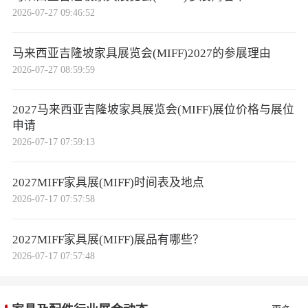
2026-07-27 09:46:52
的卧室家具。新推出的MIFF FDC CLUB致力于联
结设计人才与制造企业，打造长期协作与成长的生
马来西亚吉隆坡家具展览会(MIFF)2027的参展理由
态系统，会员可享行业专属资源，包括工厂实地考
2026-07-27 08:59:59
察、产品原型开发等机会。吉隆坡国际设计周由MI
FF与广州设计周合作推出，旨在提升亚洲设计在全
2027马来西亚吉隆坡家具展览会(MIFF)展位价格与展位
球舞台的影响力。第二届我最喜爱的国际设计奖聚
申请
焦展示本区域杰出的建筑和室内设计作品。展会还
2026-07-17 07:59:13
举办了买家之夜、MIFF颁奖典礼、最佳展位呈现大
2027MIFF家具展(MIFF)时间表及地点
奖、卓越家具大奖、工业座谈会等活动。
2026-07-17 07:57:58
数字化升级与可持续发展
。本届展会推出了升级版
MIFF Furniverse应用程序，提供互动展位图、智能
2027MIFF家具展(MIFF)展品有哪些？
买家配对系统及高效导航工具，使访客可虚拟参
2026-07-17 07:57:48
与，切实推动生态环境的积极改善。在可持续发展
方面，展会推动植树计划，访客每赞助六棵虚拟数