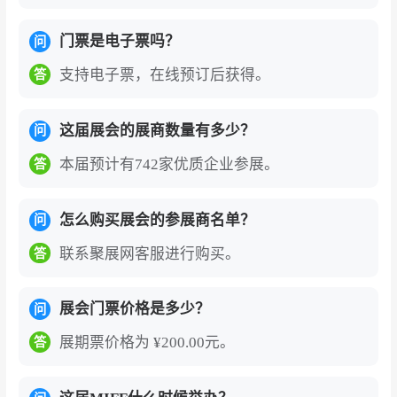
马来西亚吉隆坡家具展（MIFF）的参展价值
门票是电子票吗？
问
东南亚规模最大、以出口为导向的家具商贸平
支持电子票，在线预订后获得。
答
台
：马来西亚国际家具展（MIFF）是东南亚领先
的B2B家具商贸展，自1995年创办以来已发展成
这届展会的展商数量有多少？
为全球十大家具贸易展之一。展会以“1展、两
问
地、17馆”的独特模式，在吉隆坡两大展馆同步举
本届预计有742家优质企业参展。
答
行，总展览面积达100,000平方米，被誉为东南亚
最大的家具出口导向型展会。
怎么购买展会的参展商名单？
问
30余年累积的全球买家信任与销售实绩
：MIFF在
联系聚展网客服进行购买。
答
过去30年间累计创造了184亿美元的现场销售
额，吸引了来自141个国家和地区的约182,000名
展会门票价格是多少？
问
买家。2025年展会现场成交额达13.1亿美元，同
展期票价格为 ¥200.00元。
答
比增长3%。这一长期稳定的销售表现，充分证明
了展会在促成国际贸易方面的核心商业价值。