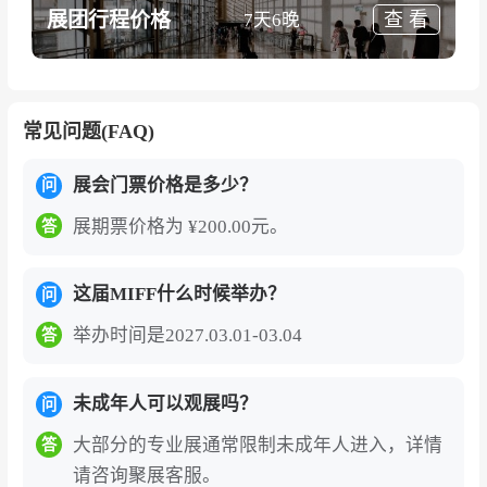
展团行程价格
查 看
7天6晚
在全球供应链重构背景下，马来西亚正成为“中国
+1”战略的重要受益者。其家具产业年产值约42亿
美元，具备成熟的出口体系、稳定的制造能力与
常见问题(FAQ)
多元化商业环境。MIFF正是连接全球买家与马来
西亚制造优势的关键桥梁。
展会门票价格是多少？
问
商会每年派出专业人员到欧美及亚洲其他国家，
展期票价格为 ¥200.00元。
答
推介宣传展会，寻找各国的专业采购机构和商家
来马参与MIFF。您可通过MIFF在国际舞台上展示
这届MIFF什么时候举办？
问
企业品牌，进入亚洲市场的门户。如果你正在寻
举办时间是2027.03.01-03.04
答
找稳定、具设计力与交付能力的亚洲家具供应
链，马来西亚吉隆坡家具展览会（MIFF）不容错
未成年人可以观展吗？
问
过！
大部分的专业展通常限制未成年人进入，详情
答
马来西亚吉隆坡家具展览会门票为电子门票，
请咨询聚展客服。