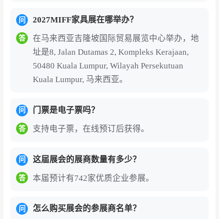
数量均实现显著增长。参展商可在此直面具备实
2027MIFF家具展在哪举办？
问
际采购意向的全球买家，实现高效的销售线索转
化。
在马来西亚吉隆坡国际贸易展览中心举办，地
答
址是8, Jalan Dutamas 2, Kompleks Kerajaan,
“中国+1”采购战略的核心受益平台
：马来西亚凭
50480 Kuala Lumpur, Wilayah Persekutuan
借其世界级的出口基础设施、高素质劳动力、战
Kuala Lumpur, 马来西亚。
略地理位置以及多元文化商业环境，正日益成为
国际采购商实施“中国+1”战略的首选目的地。马
门票是电子票吗？
问
来西亚约80%的家具产品销往国际市场，年产值
支持电子票，在线预订后获得。
答
约42亿美元，位列全球十大家具出口国。该展会
为中国及国际企业提供了进入这一高增长制造基
这届展会的展商数量有多少？
问
地的战略通道。
本届预计有742家优质企业参展。
答
对于中国企业的独特价值
：MIFF吸引了来自中
国、台湾、香港、日本、韩国、印度、美国等国
怎么购买展会的参展商名单？
问
家和地区的参展商。展会与马来西亚对外贸易发