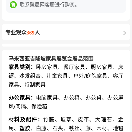
展局建立国际商贸合作伙伴关系，借助其全球网
联系聚展网客服进行购买。
答
络进一步推广家具产业。中国企业可借此平台对
接全球采购商、展示自主技术与设计能力、拓展
东南亚及欧美市场，并借助马来西亚作为东盟贸
专业观众
369
人
易中心的区位优势辐射周边市场。
设计创新与行业趋势的前沿阵地
：展会设有MIFF
马来西亚吉隆坡家具展览会展品范围
家具设计竞赛（FDC），今年已进入第16届，主
家具类别：
卧房家具、餐厅家具、厨房家具、床
题为“趣玩·实用·匠心：为Alpha世代打造家具”。
褥、沙发组合、儿童家具、户外/庭院家具、客厅
新推出的MIFF FDC CLUB则致力于联结设计人才
家具、特制家具
与制造企业，打造长期协作与成长的生态系统。
此外，xOrdinary年轻设计师展区、吉隆坡国际设
办公家具：
电脑家具、办公椅、办公桌、办公屏
计周（与广州设计周合作）及我最喜爱的国际设
风/间隔、保险箱
计奖等活动，共同构成了亚洲家具设计的创意孵
材料及配件：
竹藤、玻璃、皮革、大理石、金
化平台。
属、塑胶、白藤、石头、铁丝、藤、木材、地毯