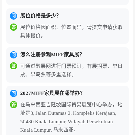
国内外观众线上预登记办理需实名制绑定护照
信息，门票购买后主办方需进行观众身份认证
展位价格是多少？
问
审核，对不符合展会入场标准的客户会要求补
展位价格因面积、位置而异，请提交申请获取
答
充审核材料，审核通过后会出具邮件确认或QR
具体报价。
CODE，现场凭护照原件和确认函换领纸质进
馆证或直接扫码入场。
怎么注册参观MIFF家具展？
问
马来西亚吉隆坡家具展览会的展商名录、参展
可通过聚展网进行门票预订，有展期票、单日
答
商名单部分如下:Anji Zhenghao Furniture Fa
票、早鸟票等多重选择。
ctory、QINGDAO RICHMAT INTELLIGENC
E TECHNOLOGY INC、BAZHOU QUNYIN
2027MIFF家具展在哪举办？
G STAMPING FACTORY、STELLAR LIMIT
问
ED、TONGXIANG JOY TEXTILE CO LTD
在马来西亚吉隆坡国际贸易展览中心举办，地
答
等。2027年展会预计汇聚500余家参展企业，
址是8, Jalan Dutamas 2, Kompleks Kerajaan,
如需获取完整展商名录（含展位号、联系方
50480 Kuala Lumpur, Wilayah Persekutuan
式），可通过展会官网或聚展网咨询获取。
Kuala Lumpur, 马来西亚。