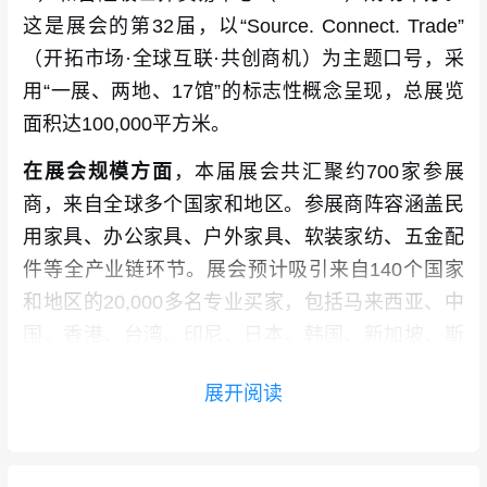
这是展会的第32届，以“Source. Connect. Trade”
（开拓市场·全球互联·共创商机）为主题口号，采
用“一展、两地、17馆”的标志性概念呈现，总展览
面积达100,000平方米。
在展会规模方面
，本届展会共汇聚约700家参展
商，来自全球多个国家和地区。参展商阵容涵盖民
用家具、办公家具、户外家具、软装家纺、五金配
件等全产业链环节。展会预计吸引来自140个国家
和地区的20,000多名专业买家，包括马来西亚、中
国、香港、台湾、印尼、日本、韩国、新加坡、斯
里兰卡、土耳其、越南等。主要买家来源涵盖美
展开阅读
国、中国、印度、日本和新加坡等核心市场，来自
北美、欧洲及亚洲的买家数量均实现显著增长。展
会主办方MIFF总经理林可荔表示：“MIFF承载着全