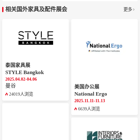
球业界逾三十载的信任，始终以经过验证的销售表
相关国外家具及配件展会
更多
现和稳定的对接成效，持续为国际买卖双方创造切
实的商业机遇。”
展区设置与亮点纷呈
。本届展会首次推出全新概念
“FurniFusion”，由三大支柱构成：Live（马来西亚
制造展馆，融合传统工艺与现代设计）、Work（MI
FF OFFICE，东南亚最大的办公家具展区）、Play
泰国家具展
STYLE Bangkok
（The Muse，专为生活方式与家居装饰打造的展
2025.04.02-04.06
区）。展会还设有designRena展厅，重点呈现马来
曼谷
美国办公展
西亚优质家具系列，彰显本土设计的独特魅力。可
National Ergo
24019人浏览
2025.11.11-11.13
持续发展产品专区展示了环保创新家具，体现了绿
6639人浏览
色设计与环保理念的融合。
重要展商方面
，恒林家居携多款人体工学椅新品亮
相，聚焦多元市场需求，推出了针对不同市场定位