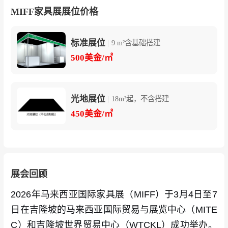
ds Industries、Shantawood、Winner Office Net
MIFF家具展展位价格
work、YB Woodwork Industry
标准展位
|
9 m²含基础搭建
国际参展企业
：松下控股（Panasonic Holding
500美金/㎡
s）
行业机构与合作伙伴
：马来西亚森林研究所（FRI
光地展位
M）、马来西亚木材工业局（MTIB）、麻坡家具
|
18m²起，不含搭建
450美金/㎡
同业商会（MFA）
展会回顾
2026年马来西亚国际家具展（MIFF）于3月4日至7
日在吉隆坡的马来西亚国际贸易与展览中心（MITE
C）和吉隆坡世界贸易中心（WTCKL）成功举办。