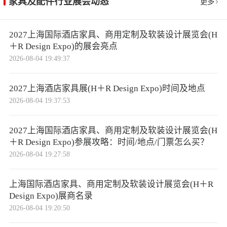
家具及配件行业展会动态
更多
目，主办方即实际种植一棵树。展会还首次推出Da
y 0商务配对互动，设立商务中心，提供供应商推
2027上海国际酒店家具、商用定制及软装设计展览会(H
荐、工厂参访及货运整合服务，并配合专题研讨
＋R Design Expo)的展会亮点
会、设计对谈、精选系列展示及其他相关举措，全
2026-08-04 19:49:37
面提升参展与采购的效率和体验。
2027上海酒店家具展(H＋R Design Expo)时间及地点
行业反响热烈
。参展商和观众普遍反馈MIFF仍然是
2026-08-04 19:37:53
全球家具专业人士会面、连接和推动增长的关键市
场。MIFF与马来西亚对外贸易发展局（MATRAD
2027上海国际酒店家具、商用定制及软装设计展览会(H
E）建立国际商贸合作伙伴关系，借助其全球网络
＋R Design Expo)参展攻略：时间/地点/门票怎么买？
资源，进一步向世界推广马来西亚家具产业。展会
2026-08-04 19:27:58
主办方表示，冀望今年现场成交额能再次取得新突
破，刷新上届13.1亿美元的记录。与会者认为，MI
上海国际酒店家具、商用定制及软装设计展览会(H＋R
Design Expo)展商名录
FF不仅是品牌展示与商贸对接的平台，更是洞察行
2026-08-04 19:20:50
业趋势、探索家具产业智能化与可持续发展路径的