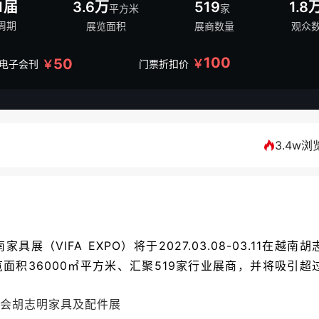
1届
3.6万
519
1.8
平方米
家
周期
展览面积
展商数量
观众
100
50
￥
￥
/电子会刊
门票折扣价
3.4w浏
展（VIFA EXPO）将于2027.03.08-03.11在越南胡
览面积36000㎡平方米、汇聚519家行业展商，并将吸引超
会
胡志明家具及配件展