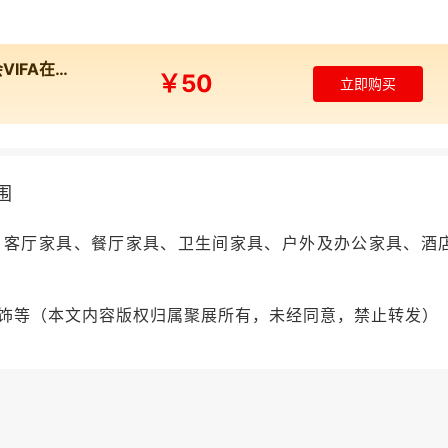
ktop Furnishings、Hong Yang Industrial
2026年越南胡志明家具及配件展览会VIFA在线展商名录
glin Home Furnishing（恒林股份）、Bazhou Weio
￥50
立即购买
xi Dingzhirong Metal Products
围
、客厅家具、餐厅家具、卫生间家具、户外及办公家具、酒
饰等
（本文内容版权归属聚展所有，未经同意，禁止转发）