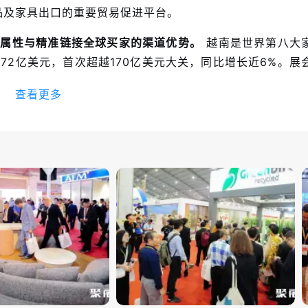
品及家具出口的重要贸易促进平台。
台属性与精准链接全球买家的渠道优势。
越南是世界第八大
172亿美元，首次超越170亿美元大关，同比增长近6%。展
阳省，其中WTC EXPO展馆位于平阳省“家具制造中心”
查看更多
对接周期。2026年展会汇聚650家参展企业，其中近50
韩国、意大利、丹麦等19个国家和地区，吸引来自18个国
平台。
展品涵盖室内外家具、办公家具、酒店家具、家居装
类，从成品家具到原材料，从设计到生产设备，形成完整的
，SKY EXPO与WTC EXPO两大展馆并行，展览面积
品牌包括Michael Amini（美国高端家具）、Remacro
ep Long、Canadian Wood、Koda等。
”三大行业趋势，构筑产学研用深度融合的技术高地。
随着
会特设可持续发展专题论坛，推动企业从原材料出口向高附