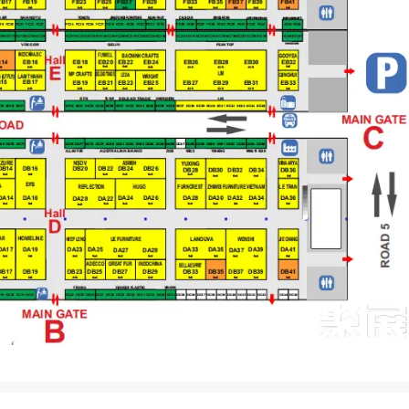
ng – Import Export、Viet Wood Furniture、Viet An
g Ha Nam Handicrafts、Tu Duy Handicraft、Hano
ng Kong Leeway Company（年产200集装箱，BSCI
re、Haining Davis Trading、Jiangxi Dingzhiron
业）、Natural Hardwood Lumber、Conceria Tr
ns、Santang、Azure Glass、INTCO Industrie
 Viet Nam Industry Compressors、Green Dr
rofar、Koda、Woodnet、Scancom、Fine Scandinavian
、Mega Home、Wood Concept、Sagacity Sailin
、Lobo & Listone、Keico Limited、Henglin Hom