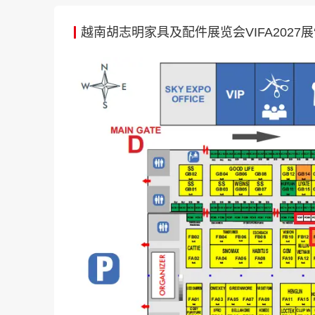
值成品转型。2025年数据显示，木制家具占
型的积极态势。展会同期举办“全球家具市场
越南胡志明家具及配件展览会VIFA2027
遇研讨会等专业活动，帮助企业在欧美、日本
对于中国企业而言，该展会是开拓越南及东
市场年增速达15-20%，中国家具凭借物美
自贸协定，关税优惠显著。参展企业可借助
速增长的先机。
知名展商
国际高端家具品牌：
Michael Amini（美
艺术设计）、Evergreen Home、Accent Furnit
越南本土领军企业：
Remacro、Kentex V
Ngoc、Dai Hoang My、Cosy Furniture、G
Interiors、Everfriendship Furnitur
工艺品）、Island Oak Limited（实木家具）、C