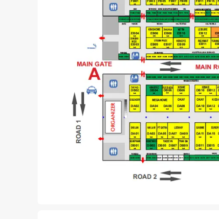
ISO 9001认证）、VIC Production – Tradi
Sedge Production Export、Ngoc Don
Bamboo
家具五金与配件：
Jiecang（捷昌驱动）、Ho
FSC、SMETA认证）、Bazhou Weiou Furnitu
Metal Products
材料与技术：
Canadian Wood（加拿大木
Emme（意大利皮革）、Glory Mark Dorfa
Vietnam（再生材料）、DM Textiles、TLC
Desiccant
国际展商：
EFS Furniture Vietnam、Eu
MFC、PMA、Savimex、Master Pacific
Industry、Wipelli International
Furnishing（恒林股份）