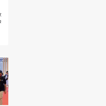
家
会
，
%
家
饰
产
达
、
欧
加