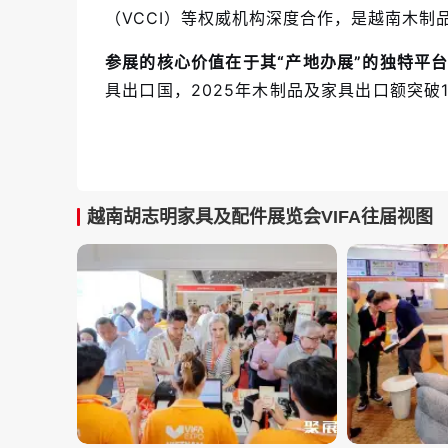
（VCCI）等权威机构深度合作，是越南木制
参展的核心价值在于其“产地办展”的独特平
具出口国，2025年木制品及家具出口额突破
选址在越南家具制造核心腹地——胡志明市及平
国际买家可直接深入工厂考察，大幅缩短供应链
为国际展商，来自中国、美国、德国、日本、
和地区的超3000名国际买家到场。
越南胡志明家具及配件展览会VIFA往届视图
展会构筑了覆盖家具全产业链的一站式商贸
品、手工艺品、木工机械、五金配件等全品
业生态闭环。2026年展会采用双馆联动模式
45,000平方米，设2,500个展位。知名参展
Kentex Vietnam、Evergreen Home、Hi
展会紧跟“绿色制造、品牌升级、多元化市场
美市场对环保标准和ESG要求日趋严格，展