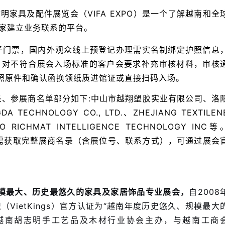
家具及配件展览会（VIFA EXPO）是一个了解越南和全
家建立业务联系的平台。
电子门票，国内外观众线上预登记办理需实名制绑定护照信息
，对不符合展会入场标准的客户会要求补充审核材料，审核
护照原件和确认函换领纸质进馆证或直接扫码入场。
录、参展商名单部分如下:中山市越翔塑胶实业有限公司、洛
TECHNOLOGY CO., LTD.、ZHEJIANG TEXTILEN
AO RICHMAT INTELLIGENCE TECHNOLOGY INC等
如需获取完整展商名录（含展位号、联系方式），可通过展会
南规模最大、历史最悠久的家具及家居饰品专业展会，
自2008
VietKings）官方认证为“越南年度历史悠久、规模最大
由越南胡志明手工艺品及木材行业协会主办，与越南工商