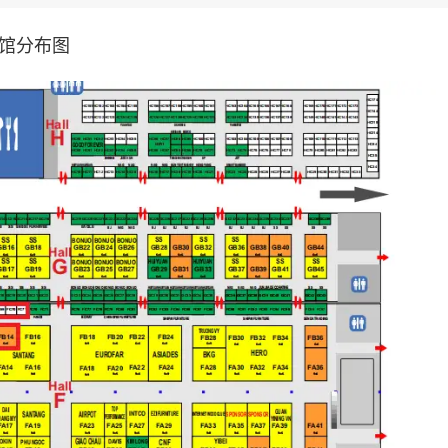
行业出口额近61%，体现出从半成品向设计驱动、品牌导向
展望与趋势预测”论坛、亚马逊全球开店合作论坛、零碳市场
展馆分布图
等传统市场之外拓展中东、印度、非洲、南美等新兴市场。
盟市场、链接国际资源、展示创新实力的战略门户。
越南家
价廉的优势占据当地市场80%份额。越南与东盟、欧美多国签
这一平台对接全球核心采购资源，抢占越南及东盟家具市场
国，Amini Innovation Corp旗下奢侈家具品牌，融合全球文
ure、Najarian、DHP International、Best Furnitur
ietnam、Vina Arya、Antique House、Hiep Long、Ph
reen Art、Thinh Dat Binh Phuoc Furniture、Artife
e、Asiades、Le Tran、Vinabedding、Doan Ket 1（传统藤竹
entral Furniture Company Limited（BSCI、FSC