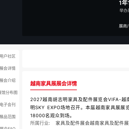
1年
举办
展商
用户社区
展会详情
展会介绍
越南家具展展会详情
展馆分布图
2027越南胡志明家具及配件展览会VIFA-越南家具
电子会刊
明SKY EXPO场地召开。本届越南家具展展
18000名观众到场。
展品范围
所属行业:
家具及配件展会
越南家具及配件展
展会FAQ