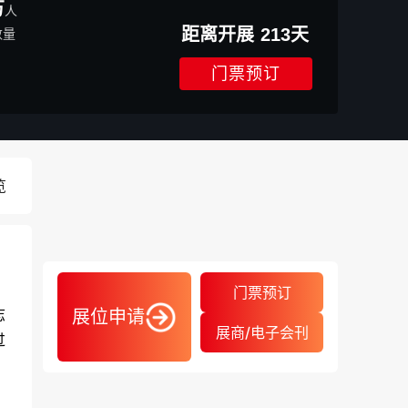
万
人
距离开展
213
天
数量
门票预订
览
门票预订
志
展位申请
展商/电子会刊
过