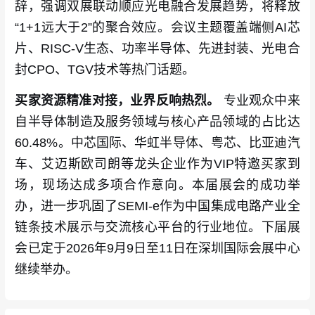
辞，强调双展联动顺应光电融合发展趋势，将释放
“1+1远大于2”的聚合效应。会议主题覆盖端侧AI芯
片、RISC-V生态、功率半导体、先进封装、光电合
封CPO、TGV技术等热门话题。
买家资源精准对接，业界反响热烈。
专业观众中来
自半导体制造及服务领域与核心产品领域的占比达
60.48%。中芯国际、华虹半导体、粤芯、比亚迪汽
车、艾迈斯欧司朗等龙头企业作为VIP特邀买家到
场，现场达成多项合作意向。本届展会的成功举
办，进一步巩固了SEMI-e作为中国集成电路产业全
链条技术展示与交流核心平台的行业地位。下届展
会已定于2026年9月9日至11日在深圳国际会展中心
继续举办。