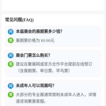
阳、中船特气、南大光电、材料创新联合体、富
创精密、沈阳科仪、新松机器人、京仪自动化等
常见问题(FAQ)
大多数核心企业已经确定参加展会。
深圳国际半导体展暨集成电路产业创新展门票
本届展会的展期票多少钱？
问
为电子门票，中国国内观众线上预登记办理需
展期票价格为 ¥0.00元
答
实名制绑定身份证信息，国外观众办理需实名
制绑定护照信息，港澳台观众门票登记需实名
展会门票怎么购买？
问
制绑定港澳台通行证，现场刷身份证验证入场
建议在聚展网或官方合作平台提前在线预订
答
或出示电子门票二维码刷码入场。
（含展期票、单日票、早鸟票）
深圳国际半导体展暨集成电路产业创新展的展
商名录、参展商名单部分如下:清能德创电气技
未成年人可以观展吗？
问
术(北京)有限公司、天津市长芦化工新材料有
限公司、无锡雨露精工有限公司、广东鑫信智
大部分的专业展通常限制未成年人进入，详情
答
能装备有限公司、山东纳诺新材料科技有限公
请咨询聚展客服。