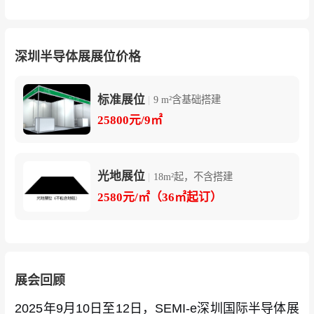
深圳半导体展展位价格
标准展位
|
9 m²含基础搭建
25800元/9㎡
光地展位
|
18m²起，不含搭建
2580元/㎡（36㎡起订）
展会回顾
2025年9月10日至12日，SEMI-e深圳国际半导体展