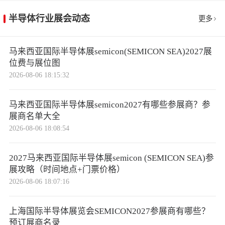
半导体行业展会动态
更多
马来西亚国际半导体展semicon(SEMICON SEA)2027展
位费与展位图
2026-08-06 18:15:32
马来西亚国际半导体展semicon2027有哪些参展商？参
展商名单大全
2026-08-06 18:08:54
2027马来西亚国际半导体展semicon (SEMICON SEA)参
展攻略（时间地点+门票价格）
2026-08-06 18:07:16
上海国际半导体展览会SEMICON2027参展商有哪些？
预订展商名录