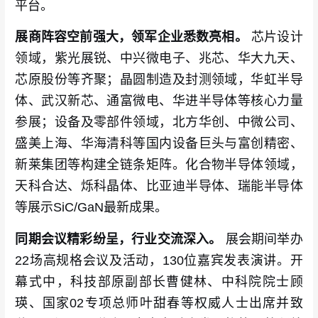
平台。
展商阵容空前强大，领军企业悉数亮相。
芯片设计
领域，紫光展锐、中兴微电子、兆芯、华大九天、
芯原股份等齐聚；晶圆制造及封测领域，华虹半导
体、武汉新芯、通富微电、华进半导体等核心力量
参展；设备及零部件领域，北方华创、中微公司、
盛美上海、华海清科等国内设备巨头与富创精密、
新莱集团等构建全链条矩阵。化合物半导体领域，
天科合达、烁科晶体、比亚迪半导体、瑞能半导体
等展示SiC/GaN最新成果。
同期会议精彩纷呈，行业交流深入。
展会期间举办
22场高规格会议及活动，130位嘉宾发表演讲。开
幕式中，科技部原副部长曹健林、中科院院士顾
瑛、国家02专项总师叶甜春等权威人士出席并致