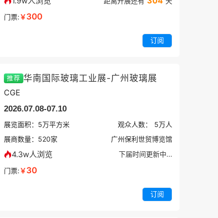
1.9w人浏览
304
距离开展还有
天
300
门票:
￥
订阅
华南国际玻璃工业展-广州玻璃展
推荐
CGE
2026.07.08-07.10
展览面积：
5
万平方米
观众人数：
5万
人
展商数量：
520
家
广州保利世贸博览馆
4.3w人浏览
下届时间更新中...
30
门票:
￥
订阅