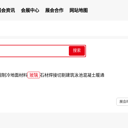
展会资讯
会展中心
展会合作
网站地图
搜索
阀
制冷
地面材料
玻璃
石材
焊接切割
建筑
泳池
混凝土
暖通
展会