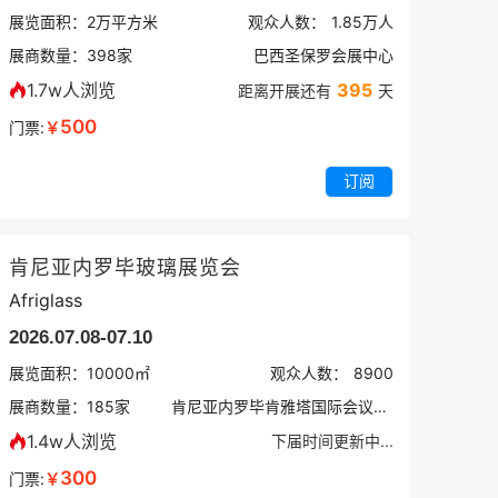
展览面积：
2
万平方米
观众人数：
1.85万
人
展商数量：
398
家
巴西圣保罗会展中心
1.7w人浏览
395
距离开展还有
天
500
门票:
￥
订阅
肯尼亚内罗毕玻璃展览会
Afriglass
2026.07.08-07.10
展览面积：
10000㎡
观众人数：
8900
展商数量：
185
家
肯尼亚内罗毕肯雅塔国际会议中心
1.4w人浏览
下届时间更新中...
300
门票:
￥