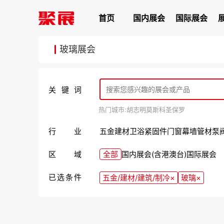
首页
国内展会
国际展会
玻璃展会
关键词
热门城市:
胡志明
莫斯科
圣保罗
行业
五金
建材
卫浴
紧固件
门窗幕墙
管材
泵
区域
全部
国内展会(含港澳台)
国际展会
已选条件
五金/建材/建筑/制冷
×
玻璃
×