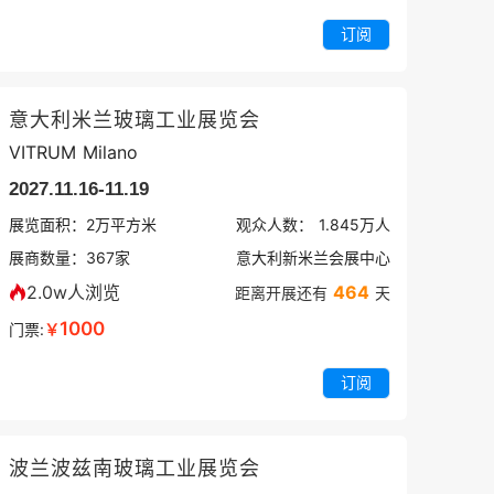
订阅
意大利米兰玻璃工业展览会
VITRUM Milano
2027.11.16-11.19
展览面积：
2
万平方米
观众人数：
1.845万
人
展商数量：
367
家
意大利新米兰会展中心
2.0w人浏览
464
距离开展还有
天
1000
门票:
￥
订阅
波兰波兹南玻璃工业展览会