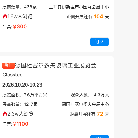
展商数量：
436
家
土耳其伊斯坦布尔国际会展中心
1.6w人浏览
104
距离开展还有
天
300
门票:
￥
订阅
德国杜塞尔多夫玻璃工业展览会
热门
Glasstec
2026.10.20-10.23
展览面积：
7.6
万平方米
观众人数：
4.3万
人
展商数量：
1217
家
德国杜塞尔多夫会展中心
2.3w人浏览
72
距离开展还有
天
1100
门票:
￥