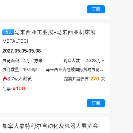
订阅
马来西亚工业展-马来西亚机床展
精选
METALTECH
2027.05.05-05.08
展览面积：
4
万平方米
观众人数：
2.328万
人
展商数量：
1076
家
马来西亚吉隆坡国际贸易展览中心
3.7w人浏览
270
距离开展还有
天
100
门票:
￥
订阅
加拿大蒙特利尔自动化及机器人展览会