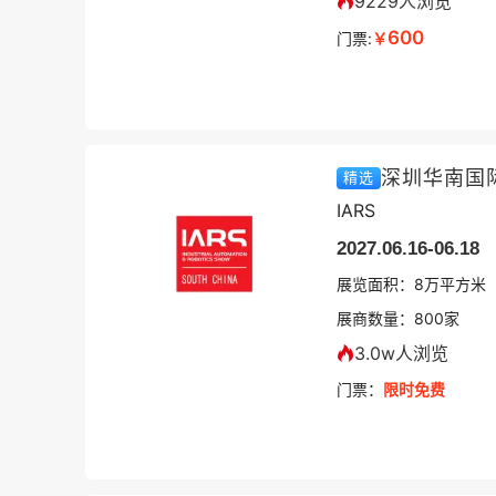
9229人浏览
600
门票:
￥
深圳华南国
精选
IARS
2027.06.16-06.18
展览面积：
8
万平方米
展商数量：
800
家
3.0w人浏览
门票：
限时免费