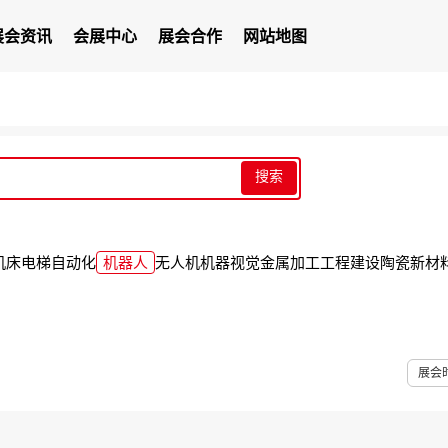
展会资讯
会展中心
展会合作
网站地图
搜索
机床
电梯
自动化
机器人
无人机
机器视觉
金属加工
工程建设
陶瓷
新材
展会