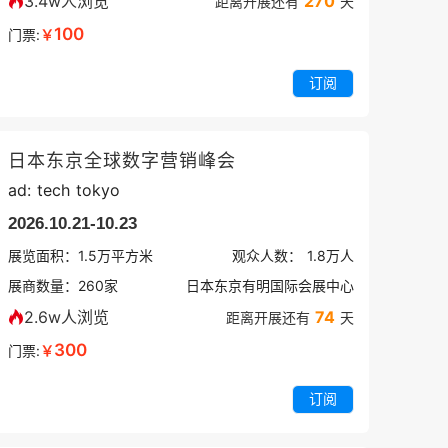
3.4w人浏览
270
距离开展还有
天
100
门票:
￥
订阅
日本东京全球数字营销峰会
ad: tech tokyo
2026.10.21-10.23
展览面积：
1.5
万平方米
观众人数：
1.8万
人
展商数量：
260
家
日本东京有明国际会展中心
2.6w人浏览
74
距离开展还有
天
300
门票:
￥
订阅