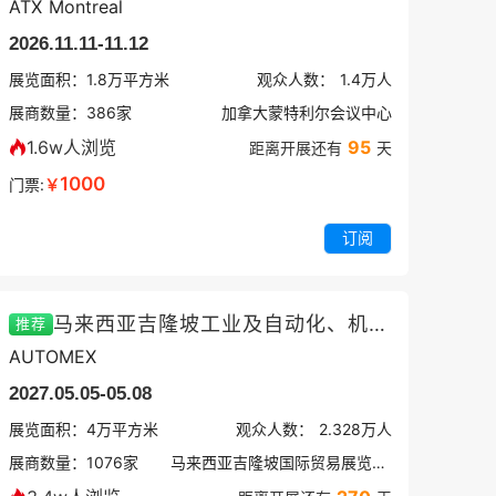
ATX Montreal
2026.11.11-11.12
展览面积：
1.8
万平方米
观众人数：
1.4万
人
展商数量：
386
家
加拿大蒙特利尔会议中心
1.6w人浏览
95
距离开展还有
天
1000
门票:
￥
订阅
马来西亚吉隆坡工业及自动化、机器人展
推荐
AUTOMEX
2027.05.05-05.08
展览面积：
4
万平方米
观众人数：
2.328万
人
展商数量：
1076
家
马来西亚吉隆坡国际贸易展览中心