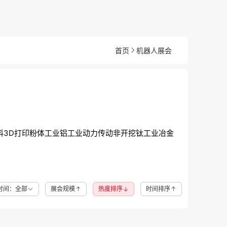
首页
机器人展会
料
3D打印
粉体工业
铝工业
动力传动
非开挖
钛工业
冶金
时间：全部
展会规模
热度排序
时间排序