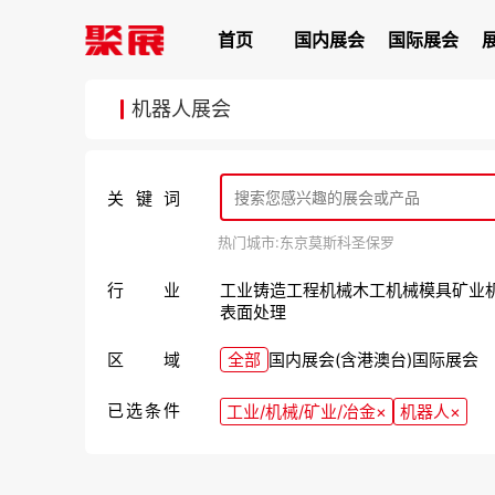
首页
国内展会
国际展会
机器人展会
关键词
热门城市:
东京
莫斯科
圣保罗
行业
工业
铸造
工程机械
木工机械
模具
矿业
表面处理
区域
全部
国内展会(含港澳台)
国际展会
已选条件
工业/机械/矿业/冶金
×
机器人
×