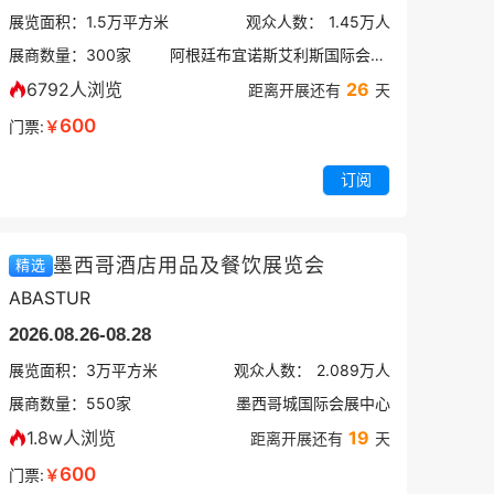
展览面积：
1.5
万平方米
观众人数：
1.45万
人
展商数量：
300
家
阿根廷布宜诺斯艾利斯国际会展中心
6792人浏览
26
距离开展还有
天
600
门票:
￥
订阅
墨西哥酒店用品及餐饮展览会
精选
ABASTUR
2026.08.26-08.28
展览面积：
3
万平方米
观众人数：
2.089万
人
展商数量：
550
家
墨西哥城国际会展中心
1.8w人浏览
19
距离开展还有
天
600
门票:
￥