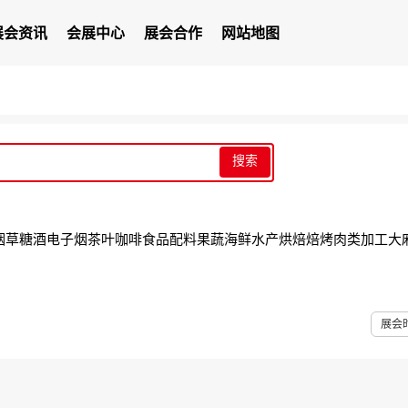
展会资讯
会展中心
展会合作
网站地图
搜索
烟草
糖酒
电子烟
茶叶咖啡
食品配料
果蔬
海鲜水产
烘焙焙烤
肉类加工
大
展会