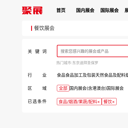
首页
国内展会
国际展会
餐饮展会
关键词
热门城市:
东京
迪拜
圣保罗
行业
食品
食品加工及包装
天然食品及配料
区域
全部
国内展会(含港澳台)
国际展会
已选条件
食品/烟酒/果蔬/配料
×
餐饮
×